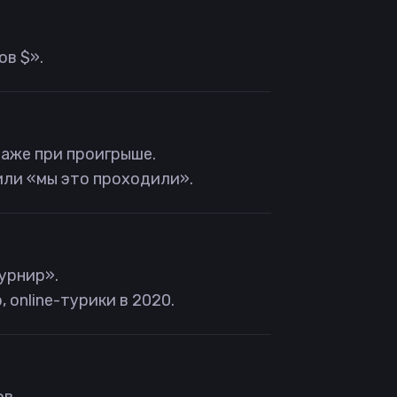
ов $».
даже при проигрыше.
или «мы это проходили».
урнир».
 online-турики в 2020.