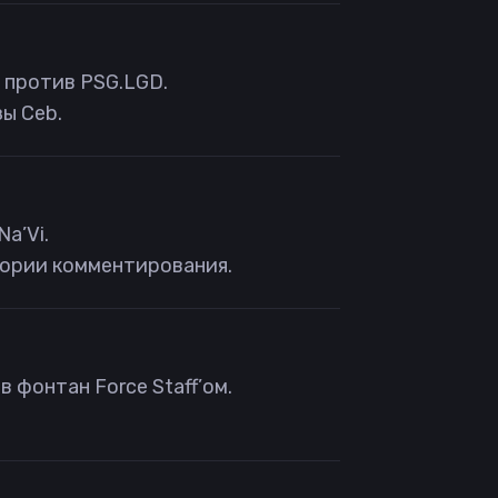
8 против PSG.LGD.
ы Ceb.
Na’Vi.
тории комментирования.
в фонтан Force Staff’ом.