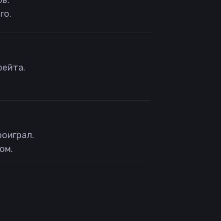
в.
го.
рейта.
роиграл.
ом.