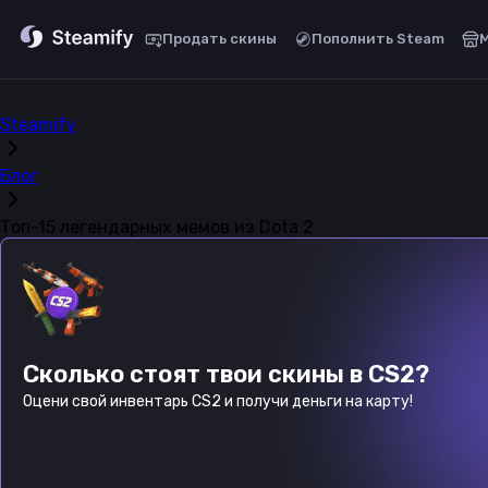
Продать скины
Пополнить Steam
Steamify
Блог
Топ-15 легендарных мемов из Dota 2
Сколько стоят твои скины в CS2?
Оцени свой инвентарь CS2 и получи деньги на карту!