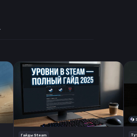
.
Ту
Гайды Steam