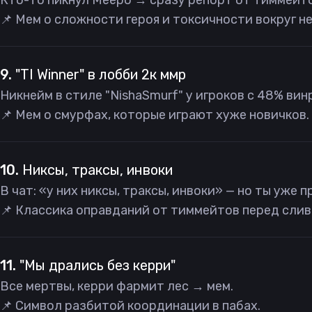
Кто-то пикнул Meepo → сразу репорт от тиммейто
📌 Мем о сложности героя и токсичности вокруг не
9.
"TI Winner" в лобби 2к ммр
Никнейм в стиле "NishaSmurf" у игроков с 48% вин
📌 Мем о смурфах, которые играют хуже новичков.
10.
Никсы, траксы, инвоки
В чат: «у них никсы, траксы, инвоки» — но ты уже п
📌 Классика оправданий от тиммейтов перед слив
11.
"Мы дрались без керри"
Все мертвы, керри фармит лес → мем.
📌 Символ разбитой координации в пабах.