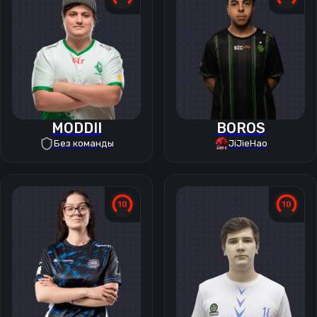
MODDII
BOROS
Без команды
JiJieHao