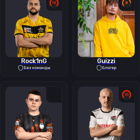
Rock1nG
Guizzi
Без команды
Блогер