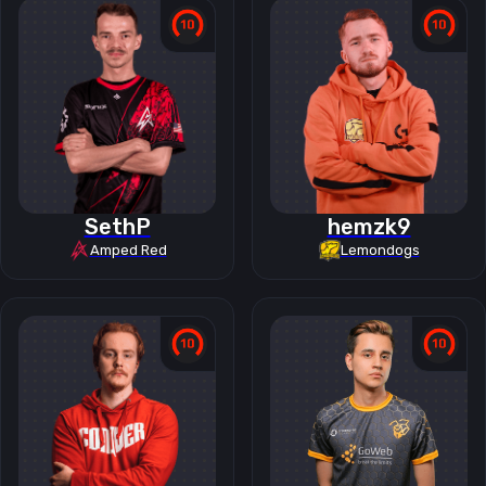
SethP
hemzk9
Amped Red
Lemondogs