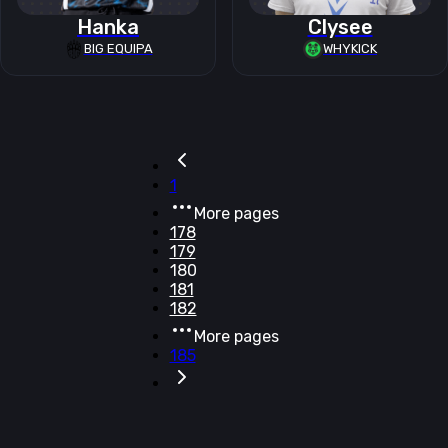
Hanka
Clysee
BIG EQUIPA
WHYKICK
1
More pages
178
179
180
181
182
More pages
185