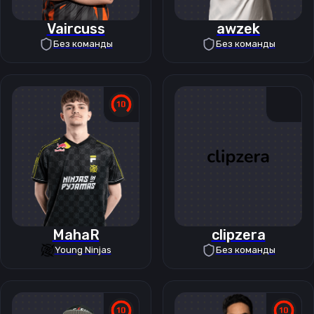
Vaircuss
awzek
Без команды
Без команды
MahaR
clipzera
Young Ninjas
Без команды