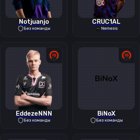
Notjuanjo
CRUC1AL
Без команды
Nemesis
EddezeNNN
BiNoX
Без команды
Без команды