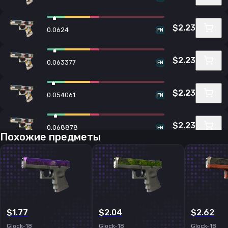
$2.23
0.0624
FN
$2.23
0.063377
FN
$2.23
0.054061
FN
$2.23
0.068878
FN
Похожие предметы
$2.23
0.061677
FN
$2.23
0.064489
FN
$1.77
$2.04
$2.62
Glock-18
Glock-18
Glock-18