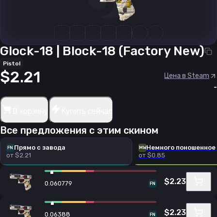
Glock-18 | Block-18 (Factory New)
Pistol
$2.21
Цена в Steam
-
В корзину
Купить сейчас
Все предложения с этим скином
Прямо с завода
Немного поношенное
FN
MW
от $2.21
от $0.85
$2.23
0.060779
FN
$2.23
0.06388
FN