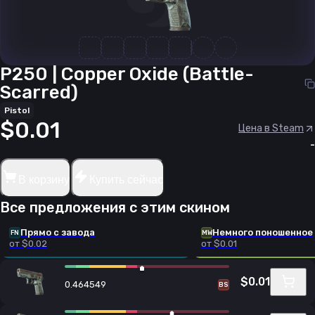
P250 | Copper Oxide (Battle-
Scarred)
Pistol
$0.01
Цена в Steam
-
В корзину
Купить сейчас
Все предложения с этим скином
Прямо с завода
Немного поношенное
FN
MW
от $0.02
от $0.01
$0.01
0.464549
BS