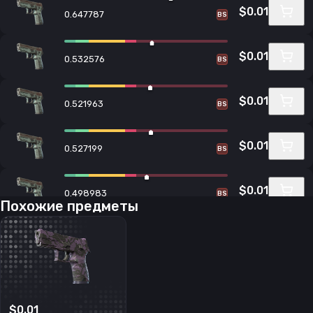
$0.01
0.647787
BS
$0.01
0.532576
BS
$0.01
0.521963
BS
$0.01
0.527199
BS
$0.01
0.498983
BS
Похожие предметы
$0.01
0.625652
BS
$0.01
0.550927
BS
$0.01