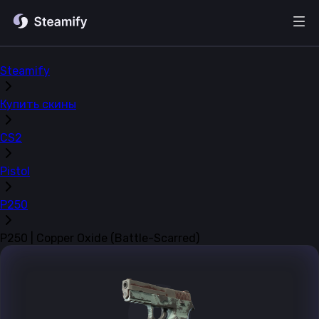
Steamify
Купить скины
CS2
Pistol
P250
P250 | Copper Oxide (Battle-Scarred)