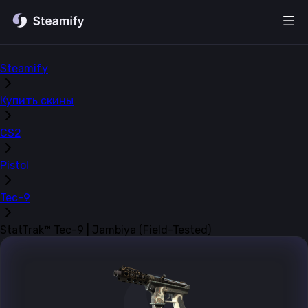
Steamify
Купить скины
CS2
Pistol
Tec-9
StatTrak™ Tec-9 | Jambiya (Field-Tested)