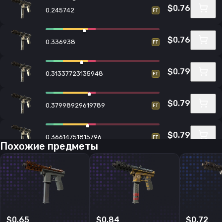
$0.76
0.245742
FT
$0.76
0.336938
FT
$0.79
0.31337723135948
FT
$0.79
0.37998929619789
FT
$0.79
0.36614751815796
FT
Похожие предметы
$0.79
0.34088492393494
FT
$0.79
0.36286640167236
FT
$0.65
$0.84
$0.72