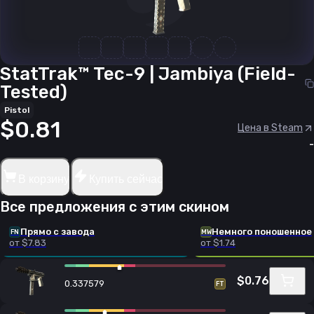
StatTrak™ Tec-9 | Jambiya (Field-
Tested)
Pistol
$0.81
Цена в Steam
-
В корзину
Купить сейчас
Все предложения с этим скином
Прямо с завода
Немного поношенное
FN
MW
от $7.83
от $1.74
$0.76
0.337579
FT