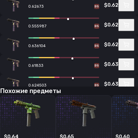
$0.62
0.62673
BS
$0.62
0.555987
BS
$0.62
0.636104
BS
$0.63
0.61833
BS
$0.63
0.624503
BS
Похожие предметы
$0.63
0.54708
BS
$0.63
0.632937
BS
$0.64
$0.65
$0.60