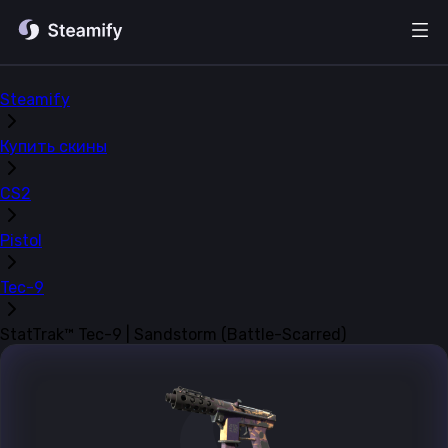
Steamify
Купить скины
CS2
Pistol
Tec-9
StatTrak™ Tec-9 | Sandstorm (Battle-Scarred)