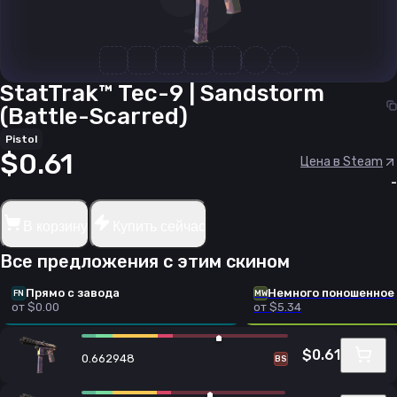
StatTrak™ Tec-9 | Sandstorm
(Battle-Scarred)
Pistol
$0.61
Цена в Steam
-
В корзину
Купить сейчас
Все предложения с этим скином
Прямо с завода
Немного поношенное
FN
MW
от $0.00
от $5.34
$0.61
0.662948
BS