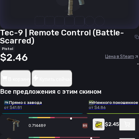
Tec-9 | Remote Control (Battle-
Scarred)
Pistol
$2.46
Цена в Steam
-
В корзину
Купить сейчас
Все предложения с этим скином
Прямо с завода
Немного поношенное
FN
MW
от $41.81
от $4.86
$2.45
0.714489
BS