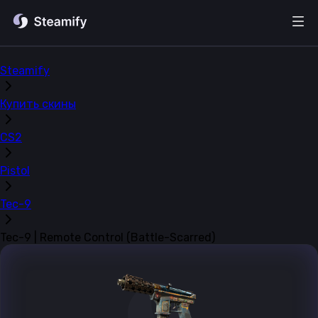
Steamify
Купить скины
CS2
Pistol
Tec-9
Tec-9 | Remote Control (Battle-Scarred)