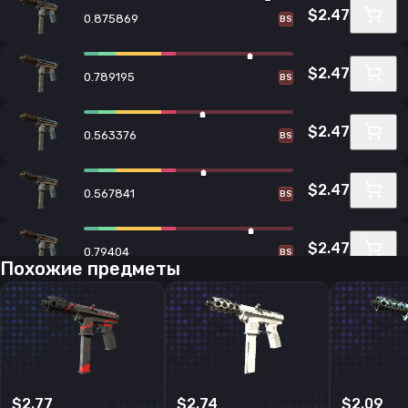
$2.47
0.875869
BS
$2.47
0.789195
BS
$2.47
0.563376
BS
$2.47
0.567841
BS
$2.47
0.79404
BS
Похожие предметы
$2.47
0.893066
BS
$2.47
0.624133
BS
$2.77
$2.74
$2.09