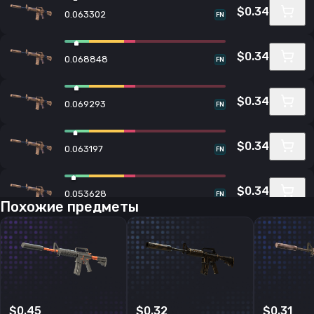
$0.34
0.063302
FN
$0.34
0.068848
FN
$0.34
0.069293
FN
$0.34
0.063197
FN
$0.34
0.053628
FN
Похожие предметы
$0.34
0.067532
FN
$0.34
0.068295
FN
$0.45
$0.32
$0.31