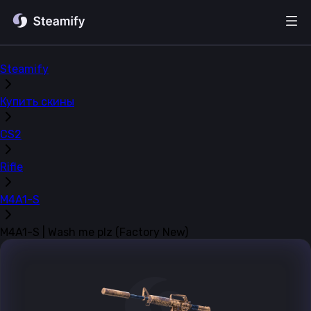
Steamify
Купить скины
CS2
Rifle
M4A1-S
M4A1-S | Wash me plz (Factory New)