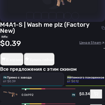
M4A1-S | Wash me plz (Factory
New)
Rifle
$0.39
Цена в Steam
-
В корзину
Купить сейчас
Все предложения с этим скином
Прямо с завода
Немного поношенное
FN
MW
от $0.39
от $0.12
$0.34
0.06992
FN