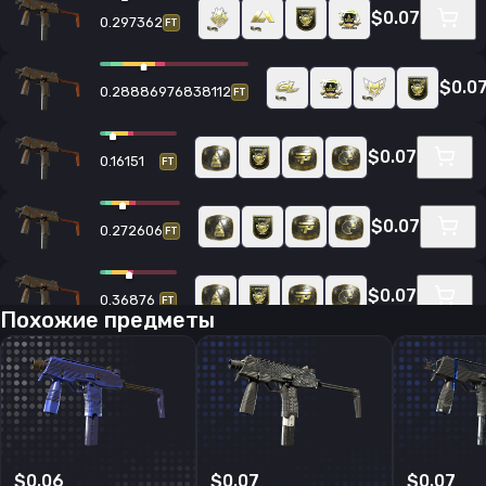
$0.07
0.297362
FT
$0.0
0.28886976838112
FT
$0.07
0.16151
FT
$0.07
0.272606
FT
$0.07
0.36876
FT
Похожие предметы
$0.07
0.371725
FT
$0.07
0.353023
FT
$0.06
$0.07
$0.07