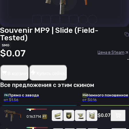
Souvenir MP9 | Slide (Field-
Tested)
SMG
$0.07
Цена в Steam
-
В корзину
Купить сейчас
Все предложения с этим скином
Прямо с завода
Немного поношенное
FN
MW
от $1.56
от $0.16
$0.07
0.163714
FT