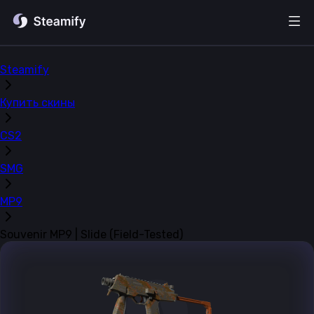
Steamify
Купить скины
CS2
SMG
MP9
Souvenir MP9 | Slide (Field-Tested)