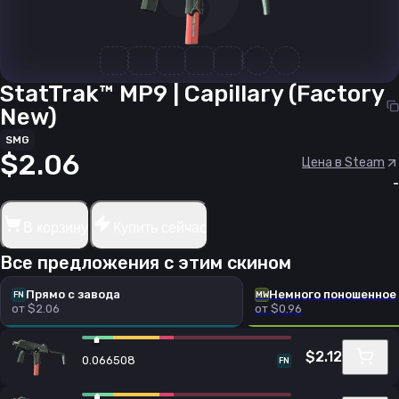
StatTrak™ MP9 | Capillary (Factory
New)
SMG
$2.06
Цена в Steam
-
В корзину
Купить сейчас
Все предложения с этим скином
Прямо с завода
Немного поношенное
FN
MW
от $2.06
от $0.96
$2.12
0.066508
FN