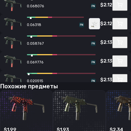
$2.12
0.068076
FN
$2.12
0.06318
FN
$2.13
0.058767
FN
$2.13
0.069776
FN
$2.13
0.020515
FN
Похожие предметы
$2.13
0.068839
FN
$2.14
0.061701
FN
$1.99
$1.93
$2.34