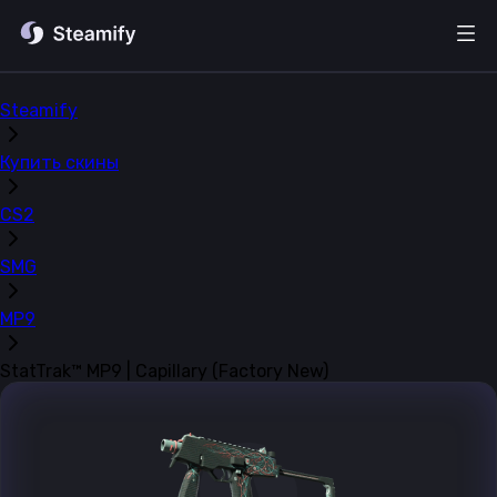
Steamify
Купить скины
CS2
SMG
MP9
StatTrak™ MP9 | Capillary (Factory New)