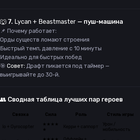
🐺 7.
Lycan + Beastmaster
— пуш-машина
📌 Почему работает:
Орды существ ломают строения
Быстрый темп, давление с 10 минуты
Идеально для быстрых побед
🎯
Совет:
Драфт пикается под таймер —
выигрывайте до 30-й.
👥 Сводная таблица лучших пар героев
Связка
Сила
Роль
Стиль игры
★★★★
Урон /
Io + Gyrocopter
Керри + саппорт
★
мобильность
★★★★
Оффлейн +