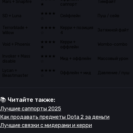
Mars + Snapfire
Тимфайт
★
саппорт
★★★★
SD + Luna
Сейфлейн
Пуш / сейв
☆
Terrorblade +
★★★★
Керри + позиция
Затяжной файт
Willow
☆
4
★★★★
Керри +
Void + Phoenix
Wombo-combo
★
оффлейн
Invoker + Mass
★★★★
Мид + оффлейн
Массовый урон
disable
☆
Lycan +
★★★★
Оффлейн + мид
Давление / пуш
Beastmaster
☆
📚 Читайте также:
Лучшие саппорты 2025
Как продавать предметы Dota 2 за деньги
Лучшие связки с мидерами и керри