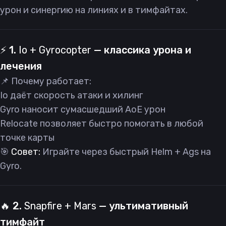
урон и синергию на линиях и в тимфайтах.
⚡️ 1.
Io + Gyrocopter
— классика урона и
лечения
📌 Почему работает:
Io даёт скорость атаки и хилинг
Gyro наносит сумасшедший AoE урон
Relocate позволяет быстро помогать в любой
точке карты
🎯
Совет:
Играйте через быстрый Helm + Ags на
Gyro.
🔥 2.
Snapfire + Mars
— ультимативный
тимфайт