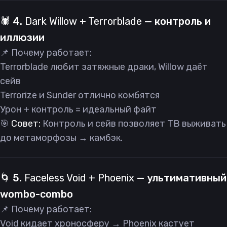
🕷 4.
Dark Willow + Terrorblade
— контроль и
иллюзии
📌 Почему работает:
Terrorblade любит затяжные драки, Willow даёт
сейв
Terrorize и Sunder отлично комбятся
Урон + контроль = идеальный файт
🎯
Совет:
Контроль и сейв позволяет TB выживать
до метаморфозы → камбэк.
🌀 5.
Faceless Void + Phoenix
— ультимативный
wombo-combo
📌 Почему работает:
Void кидает хроносферу → Phoenix кастует