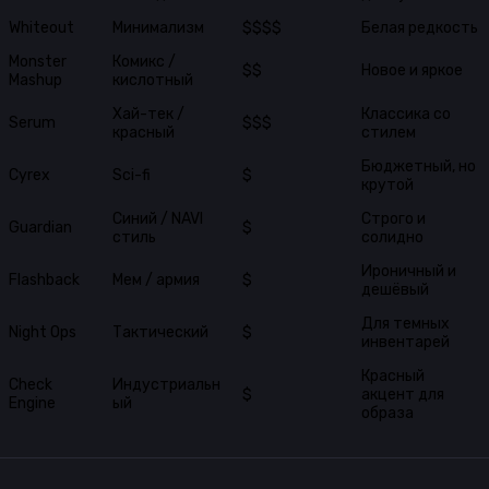
Whiteout
Минимализм
$$$$
Белая редкость
Monster
Комикс /
$$
Новое и яркое
Mashup
кислотный
Хай-тек /
Классика со
Serum
$$$
красный
стилем
Бюджетный, но
Cyrex
Sci-fi
$
крутой
Синий / NAVI
Строго и
Guardian
$
стиль
солидно
Ироничный и
Flashback
Мем / армия
$
дешёвый
Для темных
Night Ops
Тактический
$
инвентарей
Красный
Check
Индустриальн
$
акцент для
Engine
ый
образа