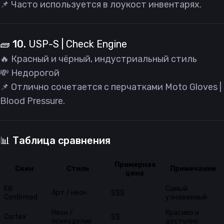
📌 Часто используется в лоукост инвентарях.
🧱 10.
USP-S | Check Engine
🔥 Красный и чёрный, индустриальный стиль
💸 Недорогой
📌 Отлично сочетается с перчатками Moto Gloves |
Blood Pressure.
📊 Таблица сравнения
Примерная
Скин
Стиль
Примечание
цена
Kill
Самый
Арт / неон
$$$
Confirmed
узнаваемый
Неон /
Красиво и
Cortex
$$
психоделик
доступно