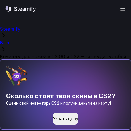
Steamify
Блог
Команды для ножей в CS:GO и CS2 — как выдать любой н
Сколько стоят твои скины в CS2?
Оцени свой инвентарь CS2 и получи деньги на карту!
Узнать цену