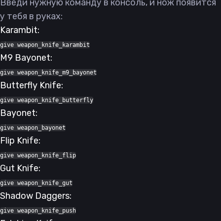
Введи нужную команду в консоль, и нож появится
у тебя в руках:
Karambit:
give weapon_knife_karambit
M9 Bayonet:
give weapon_knife_m9_bayonet
Butterfly Knife:
give weapon_knife_butterfly
Bayonet:
give weapon_bayonet
Flip Knife:
give weapon_knife_flip
Gut Knife:
give weapon_knife_gut
Shadow Daggers:
give weapon_knife_push