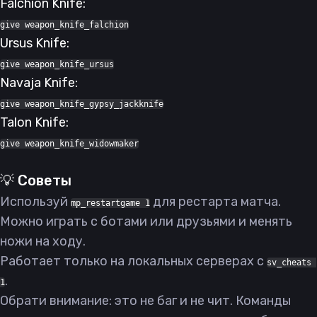
Falchion Knife:
give weapon_knife_falchion
Ursus Knife:
give weapon_knife_ursus
Navaja Knife:
give weapon_knife_gypsy_jackknife
Talon Knife:
give weapon_knife_widowmaker
💡 Советы
Используй
для рестарта матча.
mp_restartgame 1
Можно играть с ботами или друзьями и менять
ножи на ходу.
Работает только на локальных серверах с
sv_cheats 
.
1
Обрати внимание: это не баг и не чит. Команды