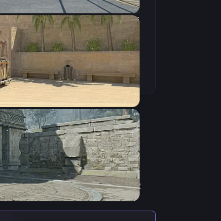
16:9
Широкоформатный
240Hz
Offensive из Румынии. Начинал
множество семи-про турниров и
 микс EXCELENTE показал неплохие
 suxeN, с которыми играл больше
а. 9 августа 2024 стал играть в
у нас. Загрузка севенкик кфг кс2