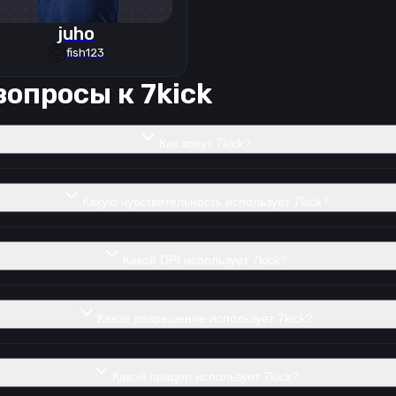
juho
fish123
вопросы к
7kick
Как зовут 7kick?
Какую чувствительность использует 7kick?
Какой DPI использует 7kick?
Какое разрешение использует 7kick?
Какой прицел использует 7kick?