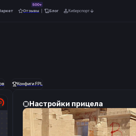
500+
Маркет
Отзывы
Блог
Киберспорт
ов
Конфиги FPL
Настройки прицела