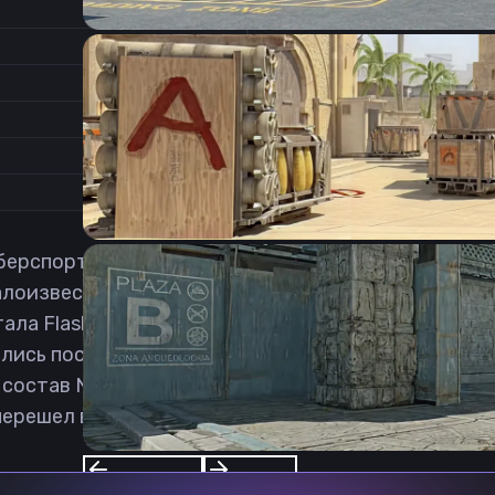
1.77
Соотношение сторон
1
Формат изображения
6/11
Частота обновления
0
1
берспортсмен в дисциплине Counter-Strike: Global 
малоизвестных коллективов, с которыми посещал 
ла Flashpoint 3 Open Qualifier 2021 года, где его
елись постоянным коллективом, а Радут перешел в
 состав Nexus Academy, где выполняет роль рифлер
решел в fish123. Скачать 7kick cfg cs2 можно лишь 
Previous slide
Next slide