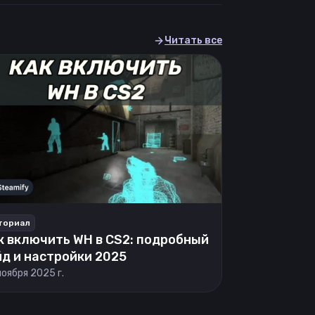
Читать все
ториал
к включить WH в CS2: подробный
йд и настройки 2025
ноября 2025 г.