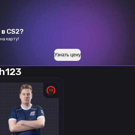
 в CS2?
на карту!
Узнать цену
sh123