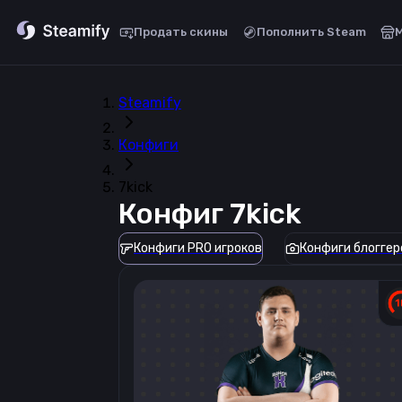
Продать скины
Пополнить Steam
Steamify
Конфиги
7kick
Конфиг
7kick
Конфиги PRO игроков
Конфиги блоггер