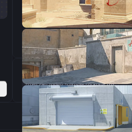
CSGO-2w3SK-HasGr-BYazP-JL2Sv-o8veM
Параметры запуска
-freq 240 -novid -console -tickrate 128
Настройки э
400
Разрешение