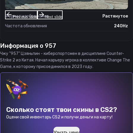
Соотношение сторон
4:3
Формат изображения
Растянутое
Previous slide
Next slide
Частота обновления
240Hz
Информация о
957
Чжу "957" Цзяньпин - киберспортсмен в дисциплине Counter-
Strike 2 из Китая. Начал карьеру игрока в коллективе Change The
Game, к которому присоединился в 2023 году.
Сколько стоят твои скины в CS2?
Оцени свой инвентарь CS2 и получи деньги на карту!
Узнать цену