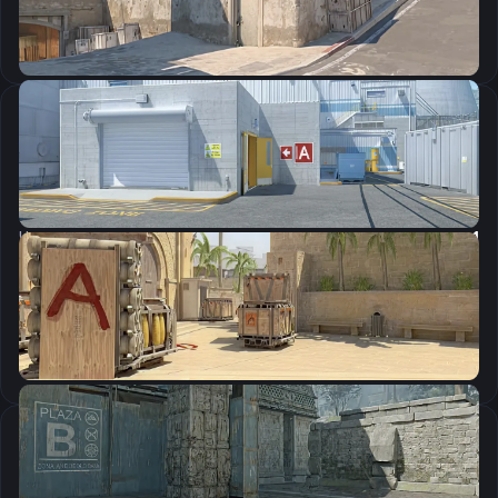
Скопировать
Настройки мыши
DPI:
800
Чувствительность мыши в игре:
1
Чувствительность мыши в зуме:
1
Чувствительность мыши в Windows:
6/11
Ускорение мыши:
0
m_rawinput:
1
Настройки экрана
Разрешение
1280×960