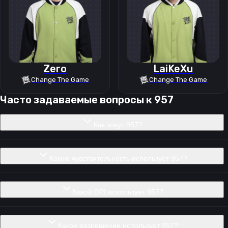
Zero
LaiKeXu
Change The Game
Change The Game
Часто задаваемые вопросы к
957
Как зовут 957?
Какую чувствительность использует 957?
Какой DPI использует 957?
Какое разрешение использует 957?