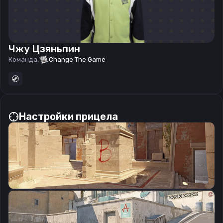
Чжу Цзяньпин
Команда:
Change The Game
Настройки прицела
CSGO-jUJZd-5ZYta-4cGdL-dxoWC-8MUnB