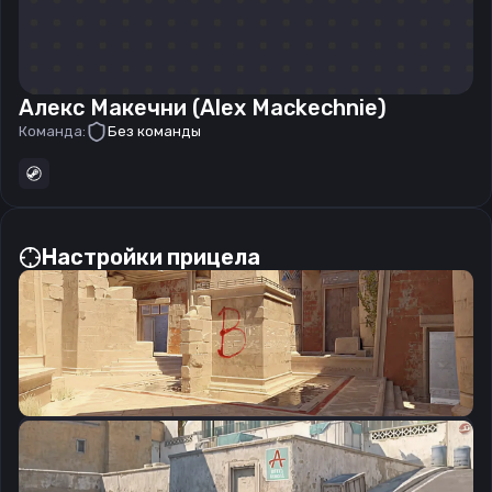
Алекс Макечни (Alex Mackechnie)
Команда:
Без команды
Настройки прицела
CSGO-5kmpe-H9E3N-2WLTQ-H5isx-ZO88F