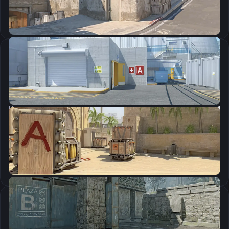
Скопировать
Настройки мыши
DPI:
800
Чувствительность мыши в игре:
1.05
Чувствительность мыши в зуме:
1
Чувствительность мыши в Windows:
6/11
Ускорение мыши:
0
m_rawinput:
1
Настройки экрана
Разрешение
1280×960