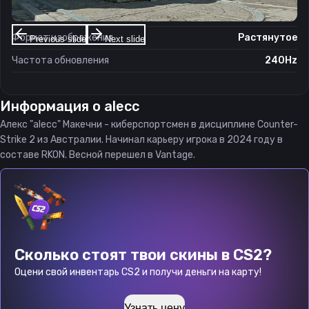
Соотношение сторон
4:3
Формат изображения
Растянутое
Previous slide
Next slide
Частота обновления
240Hz
Информация о
alecc
Алекс "alecc" Макечни - киберспортсмен в дисциплине Counter-
Strike 2 из Австралии. Начинал карьеру игрока в 2024 году в
составе RKON. Весной перешел в Vantage.
Сколько стоят твои скины в CS2?
Оцени свой инвентарь CS2 и получи деньги на карту!
Узнать цену