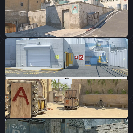
CSGO-UpV2o-nxt9B-TCw84-ukisx-wRQhG
Скопировать
Параметры запуска
-tickrate 128 +fps_max 0 -nojoy -novid -freq 240 -allow_third_party_software
Скопировать
Настройки мыши
DPI:
800
Чувствительность мыши в игре:
1.42