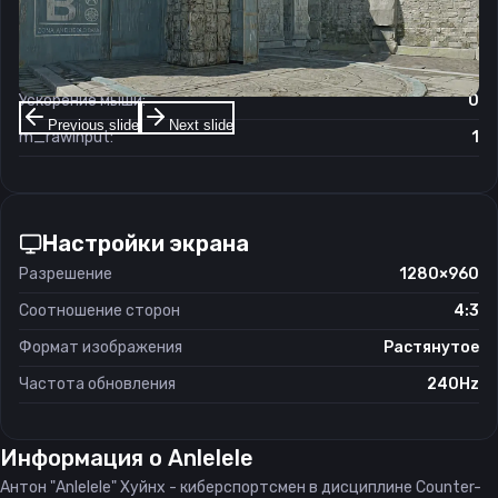
Чувствительность мыши в зуме:
1
Чувствительность мыши в Windows:
6/11
Ускорение мыши:
0
Previous slide
Next slide
m_rawinput:
1
Настройки экрана
Разрешение
1280×960
Соотношение сторон
4:3
Формат изображения
Растянутое
Частота обновления
240Hz
Информация о
Anlelele
Антон "Anlelele" Хуйнх - киберспортсмен в дисциплине Counter-