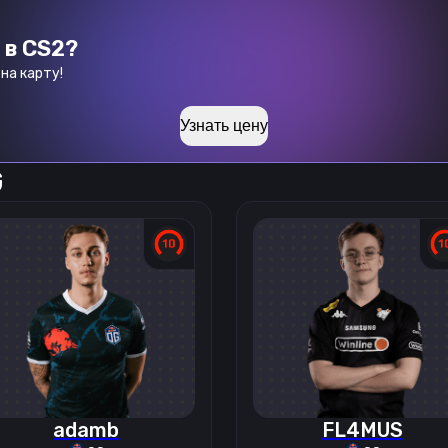
 в CS2?
на карту!
Узнать цену
G
adamb
FL4MUS