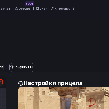
500+
Маркет
Отзывы
Блог
Киберспорт
ов
Конфиги FPL
Настройки прицела