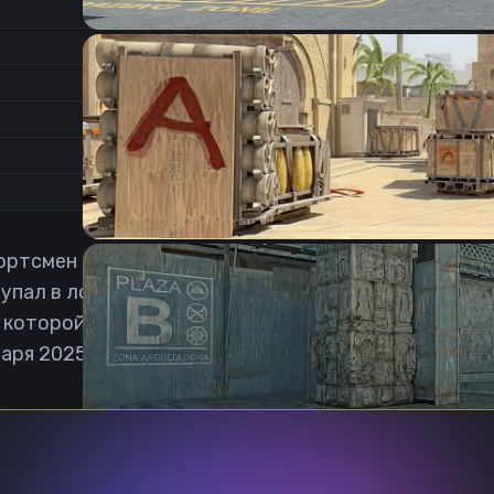
1.4
Соотношение сторон
0.8
Формат изображения
6/11
Частота обновления
0
1
ртсмен в дисциплине Counter-Strike: Global Offens
ступал в локальных малоизвестных коллективах. П
 которой он присоединился в июне 2021 и выступае
аря 2025 продолжил свою карьеру в команде Ninjas
Previous slide
Next slide