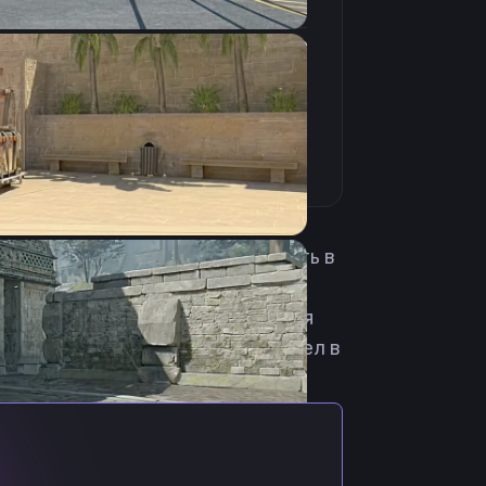
4:3
Растянутое
280Hz
ive из Португалии. Начинал играть в
ервой значимой для карьеры
т в основном составе. 14 апреля
 in Pyjamas. В июле 2025 перешел в