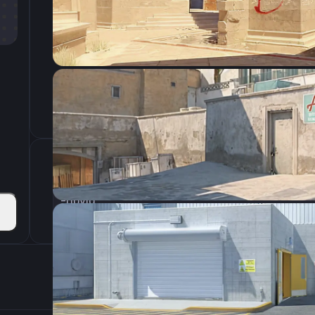
CSGO-DGrnV-tjRmJ-VboqP-ohODh-JkA6Q
Параметры запуска
-novid
Настройки э
800
Разрешение