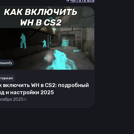
Читать все
ториал
к включить WH в CS2: подробный
йд и настройки 2025
ноября 2025 г.