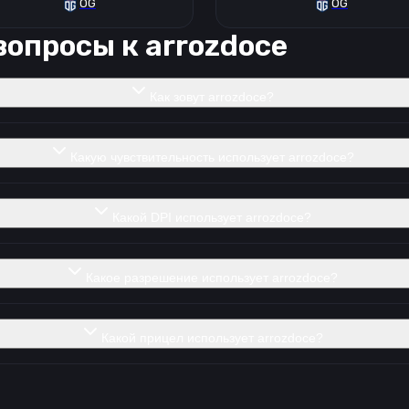
OG
OG
вопросы к
arrozdoce
Как зовут arrozdoce?
Какую чувствительность использует arrozdoce?
Какой DPI использует arrozdoce?
Какое разрешение использует arrozdoce?
Какой прицел использует arrozdoce?