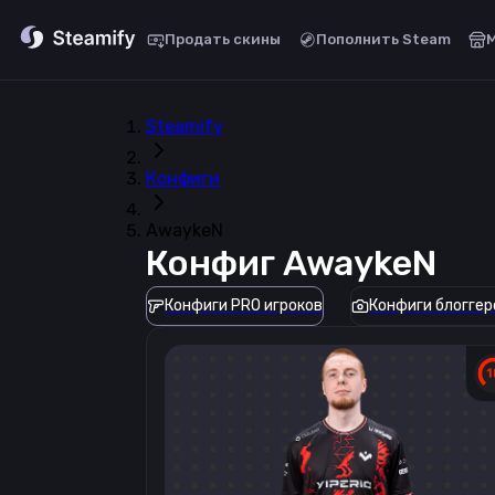
Продать скины
Пополнить Steam
Steamify
Конфиги
AwaykeN
Конфиг
AwaykeN
Конфиги PRO игроков
Конфиги блоггер