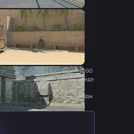
4:3
Растянутое
240Hz
sive из Болгарии. Впервые на CS:GO
. В этом же году побывал в команде
стал выступать в OG Academy. 12
. 28 мая 2024 стал игроком команды
роком команды Acend.