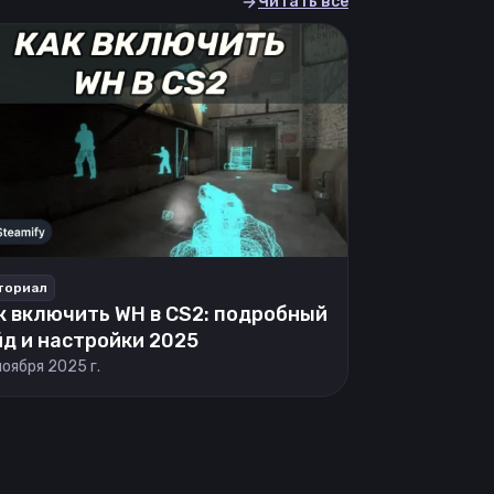
Читать все
ториал
к включить WH в CS2: подробный
йд и настройки 2025
ноября 2025 г.