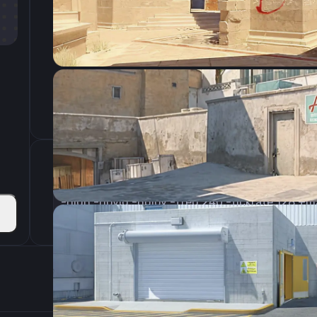
CSGO-tMAC8-3tWHE-hHbtK-6LxGt-wZt4N
Параметры запуска
Настройки э
800
Разрешение