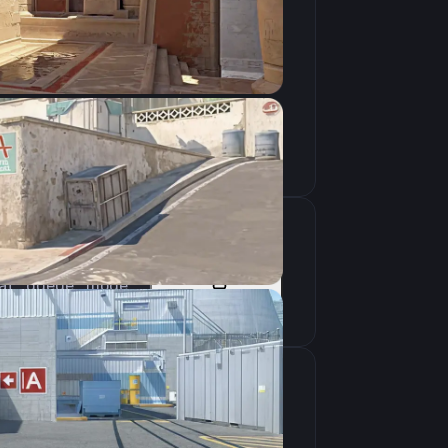
Скопировать
-high -novid -nojoy -freq 240 -tickrate 128 +mat_queue_mode 2 +r_dynamic 0 +cl_interp_ratio 1
Скопировать
крана
1280×960