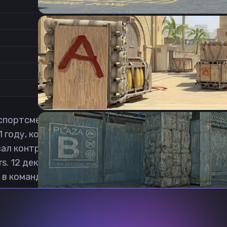
1.2
Соотношение сторон
1
Формат изображения
6/11
Частота обновления
0
1
ортсмен в дисциплине Counter-Strike: Global Offen
1 году, когда сыграл за коллектив ANDIBUL CARROT
ал контракт с организацией K1CK. 5 октября 2022 
rs. 12 декабря 2023 года переходит в команду 7AM
я в команду Lausanne. 3 ноября 2025 становится иг
Previous slide
Next slide