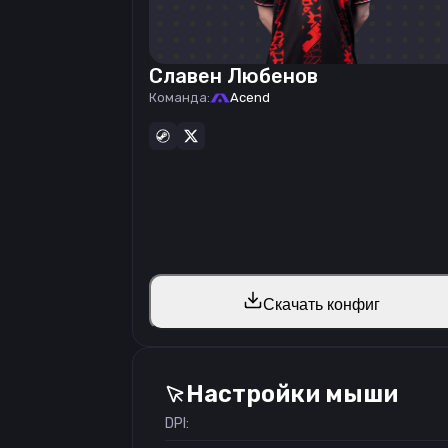
Славен Любенов
Команда:
Acend
Скачать конфиг
Настройки мыши
DPI: