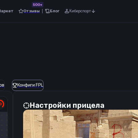
500+
Маркет
Отзывы
Блог
Киберспорт
ов
Конфиги FPL
Настройки прицела