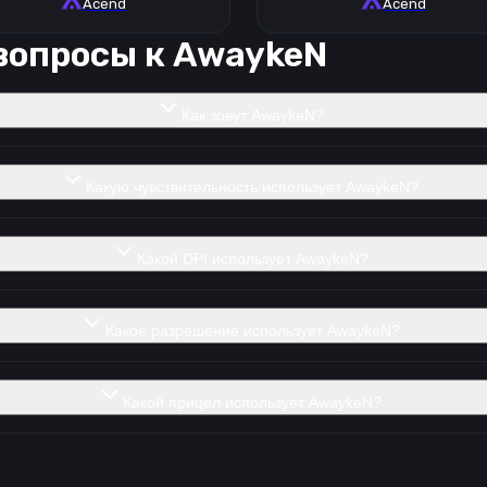
Acend
Acend
вопросы к
AwaykeN
Как зовут AwaykeN?
Какую чувствительность использует AwaykeN?
Какой DPI использует AwaykeN?
Какое разрешение использует AwaykeN?
Какой прицел использует AwaykeN?