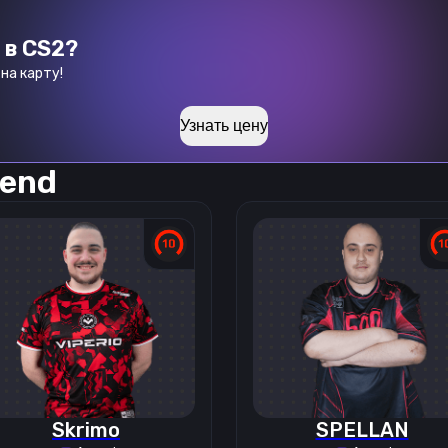
 в CS2?
на карту!
Узнать цену
end
Skrimo
SPELLAN