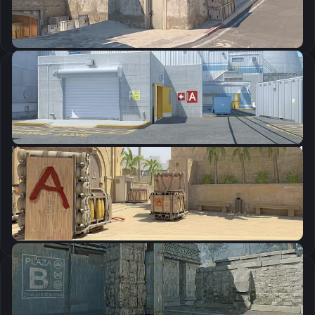
Скопировать
Настройки мыши
DPI:
800
Чувствительность мыши в игре:
1.25
Чувствительность мыши в зуме:
1
Чувствительность мыши в Windows:
6/11
Ускорение мыши:
0
m_rawinput:
1
Настройки экрана
Разрешение
1280×960