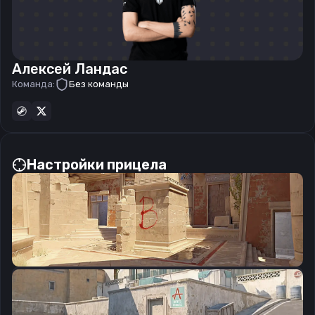
Алексей Ландас
Команда:
Без команды
Настройки прицела
CSGO-a8AUx-nNAX2-bxPij-DDqBx-sbK5O