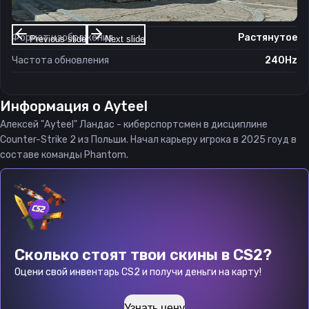
Соотношение сторон
4:3
Формат изображения
Растянутое
Previous slide
Next slide
Частота обновления
240Hz
Информация о
Ayteel
Алексей "Ayteel" Ландас - киберспортсмен в дисциплине
Counter-Strike 2 из Польши. Начал карьеру игрока в 2025 гоуд в
составе команды Phantom.
Сколько стоят твои скины в CS2?
Оцени свой инвентарь CS2 и получи деньги на карту!
Узнать цену