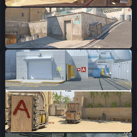
CSGO-mEr3O-qc3qm-Py58r-YjQpR-Ms8rN
Скопировать
Параметры запуска
+fps_max 400 -freq 240 -console -tickrate 128 -novid -rate 786432 +cl_interp_ratio 1
Скопировать
Настройки мыши
DPI:
400