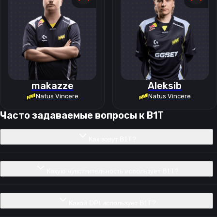
makazze
Aleksib
Natus Vincere
Natus Vincere
Часто задаваемые вопросы к
B1T
Как зовут B1T?
Какую чувствительность использует B1T?
Какой DPI использует B1T?