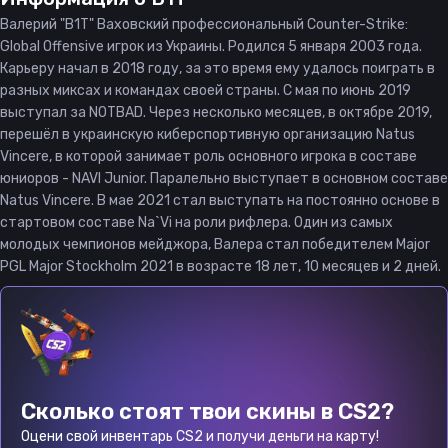
Валерий "B1T" Ваховский профессиональный Counter-Strike:
Global Offensive игрок из Украины. Родился 5 января 2003 года.
Карьеру начал в 2018 году, за это время ему удалось поиграть в
разных миксах и командах своей страны. С мая по июнь 2019
выступал за NOTBAD. Через несколько месяцев, в октябре 2019,
перешёл в украинскую киберспортивную организацию Natus
Vincere, в которой занимает роль основного игрока в составе
юниоров - NAVI Junior. Паралельно выступает в основном составе
Natus Vincere. В мае 2021 стал выступать на постоянно основе в
стартовом составе Na`Vi на роли рифлера. Один из самых
молодых чемпионов мейджора, Валера стал победителем Major
PGL Major Stockholm 2021 в возрасте 18 лет, 10 месяцев и 2 дней.
Сколько стоят твои скины в CS2?
Оцени свой инвентарь CS2 и получи деньги на карту!