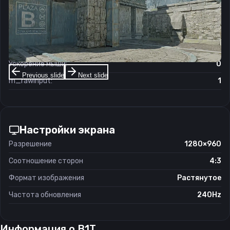
Чувствительность мыши в игре:
1.42
Чувствительность мыши в зуме:
1
Чувствительность мыши в Windows:
6/11
Ускорение мыши:
0
Previous slide
Next slide
m_rawinput:
1
Настройки экрана
Разрешение
1280×960
Соотношение сторон
4:3
Формат изображения
Растянутое
Частота обновления
240Hz
Информация о
B1T