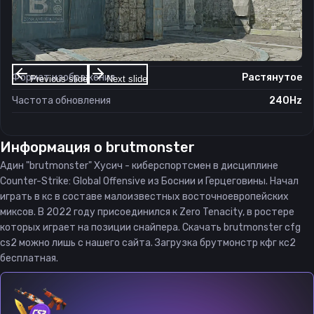
Настройки экрана
Разрешение
1280×960
Соотношение сторон
4:3
Формат изображения
Растянутое
Previous slide
Next slide
Частота обновления
240Hz
Информация о
brutmonster
Адин "brutmonster" Хусич - киберспортсмен в дисциплине
Counter-Strike: Global Offensive из Боснии и Герцеговины. Начал
играть в кс в составе малоизвестных восточноевропейских
миксов. В 2022 году присоединился к Zero Tenacity, в ростере
которых играет на позиции снайпера. Скачать brutmonster cfg
cs2 можно лишь с нашего сайта. Загрузка брутмонстр кфг кс2
бесплатная.