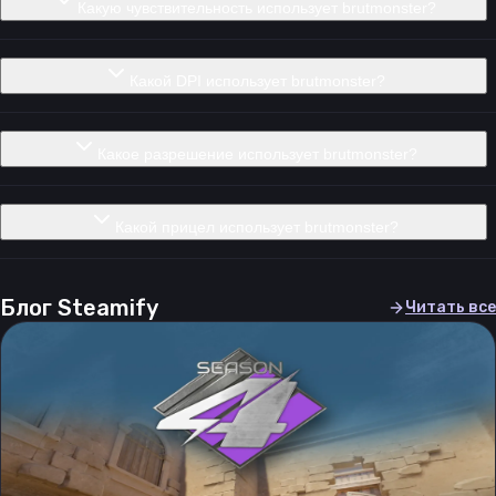
Какую чувствительность использует brutmonster?
Какой DPI использует brutmonster?
Какое разрешение использует brutmonster?
Какой прицел использует brutmonster?
Блог Steamify
Читать все