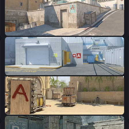
CSGO-XOwR6-tnYzx-sAK5z-75jhw-K5nQD
Скопировать
Настройки мыши
DPI:
800
Чувствительность мыши в игре:
1.2
Чувствительность мыши в зуме:
1
Чувствительность мыши в Windows:
6/11
Ускорение мыши:
0
m_rawinput:
1