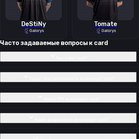
DeStiNy
Tomate
Galorys
Galorys
Часто задаваемые вопросы к
card
Как зовут card?
Какую чувствительность использует card?
Какой DPI использует card?
Какое разрешение использует card?