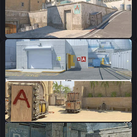
CSGO-pO74j-iZ3vk-yJUea-YUBd2-VwLXL
Скопировать
Параметры запуска
-novid -language english -freq 240 -tickrate 128 +fps_max 301 -console +cl_interp_ratio 1
Скопировать
Настройки мыши
DPI:
400
Чувствительность мыши в игре:
3.09