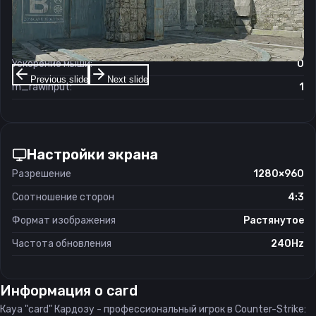
Чувствительность мыши в зуме:
1
Чувствительность мыши в Windows:
6/11
Ускорение мыши:
0
Previous slide
Next slide
m_rawinput:
1
Настройки экрана
Разрешение
1280×960
Соотношение сторон
4:3
Формат изображения
Растянутое
Частота обновления
240Hz
Информация о
card
Кауа "card" Кардозу - профессиональный игрок в Counter-Strike: