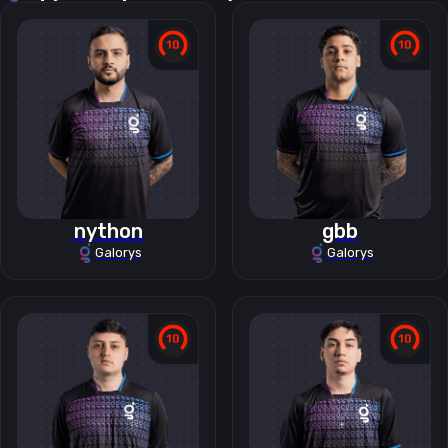
nython
gbb
Galorys
Galorys