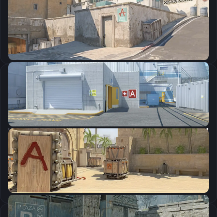
CSGO-85so2-ZWmCR-ztKUP-Sm3Y5-a3JzN
Скопировать
Настройки мыши
DPI:
400
Чувствительность мыши в игре:
1.5
Чувствительность мыши в зуме:
1
Чувствительность мыши в Windows:
6/11
Ускорение мыши:
0
m_rawinput:
1