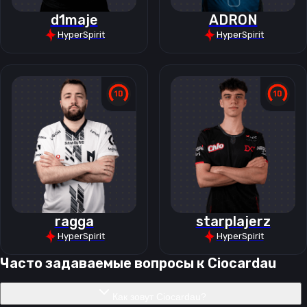
d1maje
ADRON
HyperSpirit
HyperSpirit
ragga
starplajerz
HyperSpirit
HyperSpirit
Часто задаваемые вопросы к
Ciocardau
Как зовут Ciocardau?