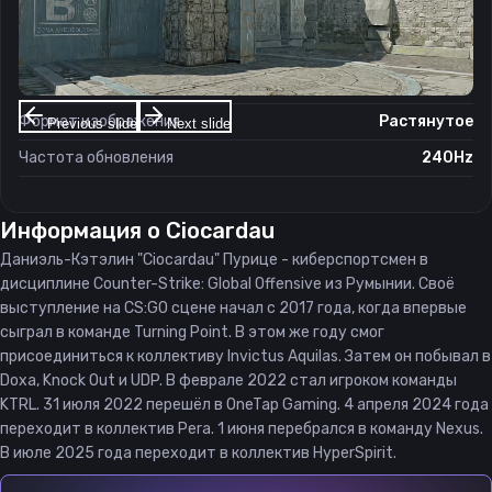
Настройки экрана
Разрешение
1280×960
Соотношение сторон
4:3
Формат изображения
Растянутое
Previous slide
Next slide
Частота обновления
240Hz
Информация о
Ciocardau
Даниэль-Кэтэлин "Ciocardau" Пурице - киберспортсмен в
дисциплине Counter-Strike: Global Offensive из Румынии. Своё
выступление на CS:GO сцене начал с 2017 года, когда впервые
сыграл в команде Turning Point. В этом же году смог
присоединиться к коллективу Invictus Aquilas. Затем он побывал в
Doxa, Knock Out и UDP. В феврале 2022 стал игроком команды
KTRL. 31 июля 2022 перешёл в OneTap Gaming. 4 апреля 2024 года
переходит в коллектив Pera. 1 июня перебрался в команду Nexus.
В июле 2025 года переходит в коллектив HyperSpirit.