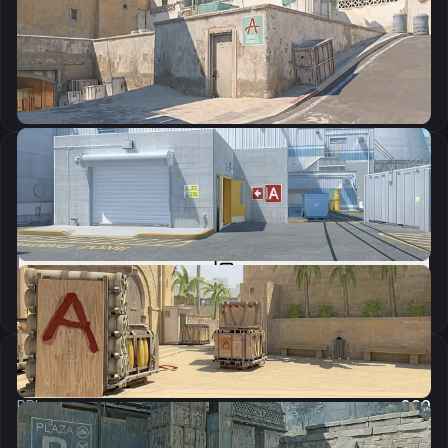
CSGO-AqkVE-efmeX-ZsFbb-Y4LUG-CrrBE
Скопировать
Параметры запуска
-novid -tickrate 128
Скопировать
Настройки мыши
DPI:
800
Чувствительность мыши в игре:
1.25