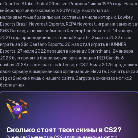
в Counter-Strike: Global Offensive. Родился 1 июля 1996 года. Начал
киберспортивную карьеру в 2019 году, выступал за
малоизвестные бразильские составы, в числе которых: Lowkey
Esports Brazil, Neverest Esports, REPA Neverest, играл на замене за
SWS Gaming, а позже побывал в Redemption Neverest. 14 января
2021 года присоединился к Imperial Esports. 2 марта 2022 стал
играть за São Caetano Esports. 26 мая стал играть в HUMMER
Esports. 27 июля 2022 перешёл в команду Corinthians. 24 января
2023 был принят в бразильскую организацию RED Canids. 6
ноября 2023 стал играть за Intense, в CS2. 5 мая 2025 продолжил
свою карьеру в американской организации Elevate. Скачать ckzao
cfg cs2 можно лишь с нашего сайта. Загрузка сикейзао кфг кс2
бесплатная.
Сколько стоят твои скины в CS2?
Оцени свой инвентарь CS2 и получи деньги на карту!