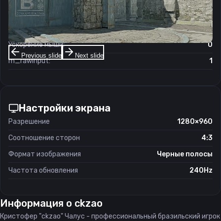
Чувствительность мыши в зуме:
1.1
Чувствительность мыши в Windows:
6/11
Ускорение мыши:
0
Previous slide
Next slide
m_rawinput:
1
Настройки экрана
Разрешение
1280×960
Соотношение сторон
4:3
Формат изображения
Черные полосы
Частота обновления
240Hz
Информация о
ckzao
Кристофер "ckzao" Чалус - профессиональный бразильский игрок