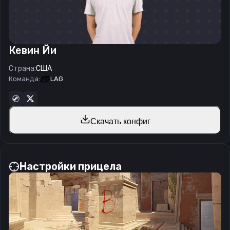
Кевин Йи
Страна:
США
Команда:
LAG
Скачать конфиг
Настройки прицела