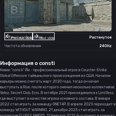
Настройки экрана
Разрешение
1280×960
Соотношение сторон
4:3
Формат изображения
Растянутое
Previous slide
Next slide
Частота обновления
240Hz
Информация о
consti
Кевин "consti" Йи - профессиональный игрок в Counter-Strike:
Global Offensive тайваньского происхождения из США. Началом
карьеры можно считать март 2020 года, тогда он начал
выступать в Rise, после которого сменил несколько коллективов:
Veloz, Secret Club, Eros. В октябре 2021 присоединился к Limitless,
где выступает в качестве игрока основного состава. В январе
2022 стал играть за команду ONET4P. В апреле 2023 переходит в
команду WITHOUT WARNING. 21 декабря 2023 стал играть за
коллектив FLUFFY AIMERS. 11 февраля 2025 был принят в команду