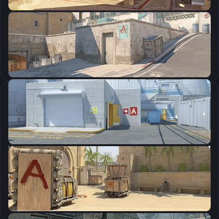
CSGO-2LQnD-X55VE-wSMpL-iMpD6-HfiaB
Скопировать
Настройки мыши
DPI:
800
Чувствительность мыши в игре:
1.25
Чувствительность мыши в зуме:
1
Чувствительность мыши в Windows:
6/11
Ускорение мыши:
0
m_rawinput:
1