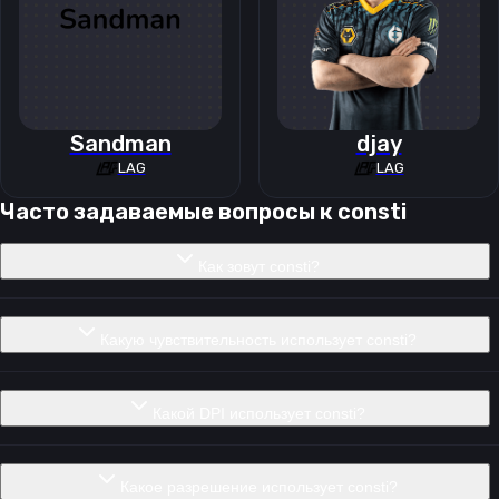
Sandman
djay
LAG
LAG
Часто задаваемые вопросы к
consti
Как зовут consti?
Какую чувствительность использует consti?
Какой DPI использует consti?
Какое разрешение использует consti?