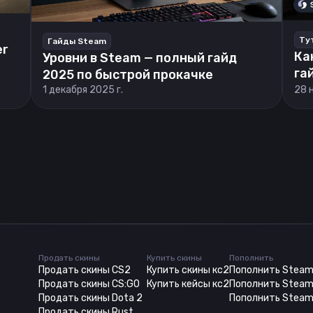
Ту
Гайды Steam
er
Ка
Уровни в Steam — полный гайд
га
2025 по быстрой прокачке
1 декабря 2025 г.
28 
Продать скины
Купить скины
Пополнить
Продать скины CS2
Купить скины кс2
Пополнить Stea
Продать скины CS:GO
Купить кейсы кс2
Пополнить Steam
Продать скины Dota 2
Пополнить Steam
Продать скины Rust