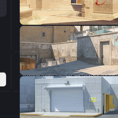
CSGO-5pfty-Rr37G-beVGw-RNfo2-HDWzE
Параметры запуска
-console -novid -refresh 144 -tickrate 128 -hi
Настройки э
400
Разрешение