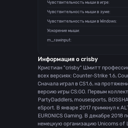
Чувствительность мыши в игре:
Чувствительность мыши в зуме:
Чувствительность мыши в Windows:
Ускорение мыши:
m_rawinput:
Информация о
crisby
Кристиан "crisby" Шмитт профессио
всех версиях: Counter-Strike 1.6, Cou
Сначала играл в CS1.6, на протяжени
версию игры CS:GO. Первым коллект
PartyDaddlers, mousesports, BOSSHAF
eSport. В январе 2017 примкнул к A
EURONICS Gaming. В декабре 2018 по
немецкую организацию Unicorns of L