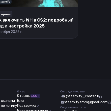
ториал
к включить WH в CS2: подробный
йд и настройки 2025
ноября 2025 г.
О нас
Сотрудничество
m
Отзывы
500+
@steamify_contact
 скинами
Блог
steamify.smm@gmail.com
 по логину
Поддержка
Социальные сети
Мини-приложение