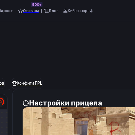
500+
Маркет
Отзывы
Блог
Киберспорт
ов
Конфиги FPL
Настройки прицела