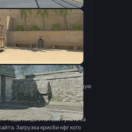
4:3
Растянутое
144Hz
й смог отыграть практически во
e. Родился 12 февраля 1991 года.
В августе 2012 начал играть в новую
 в dotpiXels, Team ALTERNATE,
leich, PENTA Sports и KILLERFISH
ле чего начал играть в команде
19 года, когда стал выступать за
сайта. Загрузка крисби кфг ксго