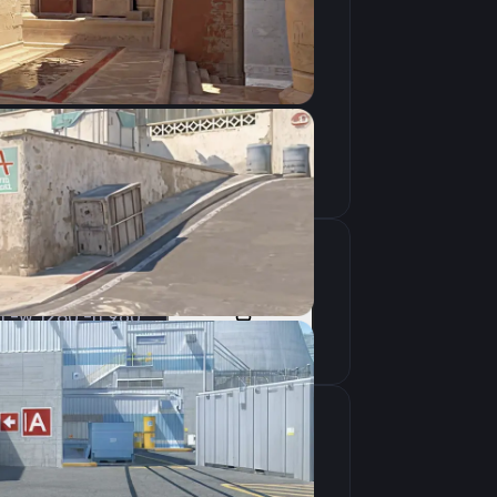
Скопировать
gh -w 1280 -h 960
Скопировать
крана
1280×960