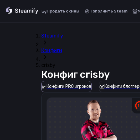
Продать скины
Пополнить Steam
Steamify
Конфиги
crisby
Конфиг
crisby
Конфиги PRO игроков
Конфиги блоггер