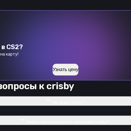
 в CS2?
на карту!
Узнать цену
вопросы к
crisby
Как зовут crisby?
Какую чувствительность использует crisby?