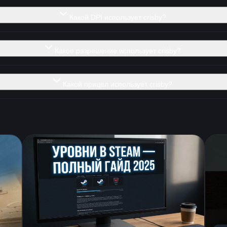
Какой DPI использует crisby?
Какое разрешение использует crisby?
Какой прицел использует crisby?