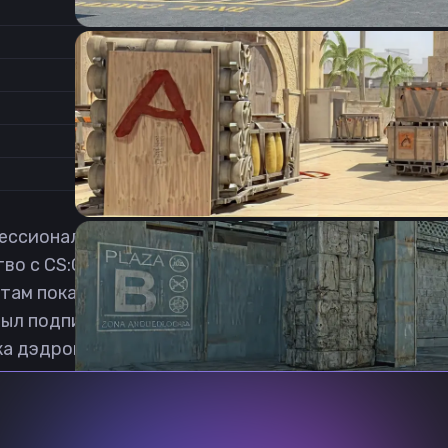
0.8
Соотношение сторон
1
Формат изображения
6/11
Частота обновления
0
1
сиональный Counter-Strike: Global Offensive игрок
во с CS:GO произошло в 2015 году. Начинал, как и 
л там показывать неплохие результаты. Чуть позже
был подписан российской командой Moscow Five Ac
а дэдрок кфг ксго бесплатная.
Previous slide
Next slide