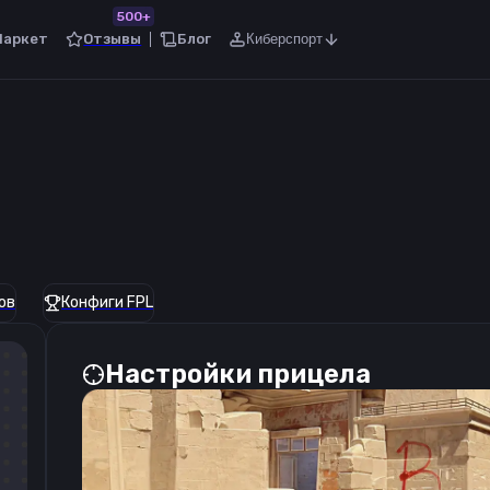
500+
Маркет
Отзывы
Блог
Киберспорт
ов
Конфиги FPL
Настройки прицела