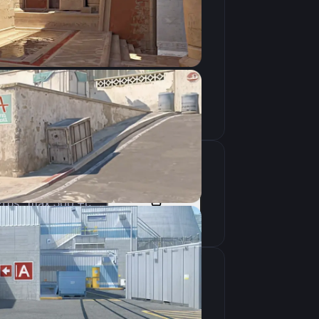
Скопировать
-tickrate 128 +rate 786432 +cl_interp_ratio 1 +fps_max 500 +cl_updaterate 128 +cl_cmdrate 128 +cl_interp 1
Скопировать
крана
1280×960