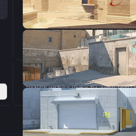
CSGO-t4KJA-qTTe4-a259D-ZqJNc-d7eyC
Параметры запуска
Настройки э
800
Разрешение