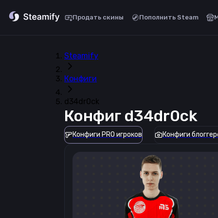
Продать скины
Пополнить Steam
Steamify
Конфиги
d34dr0ck
Конфиг
d34dr0ck
Конфиги PRO игроков
Конфиги блоггер