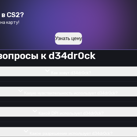
 в CS2?
на карту!
Узнать цену
вопросы к
d34dr0ck
Как зовут d34dr0ck?
Какую чувствительность использует d34dr0ck?
Какой DPI использует d34dr0ck?
Какое разрешение использует d34dr0ck?