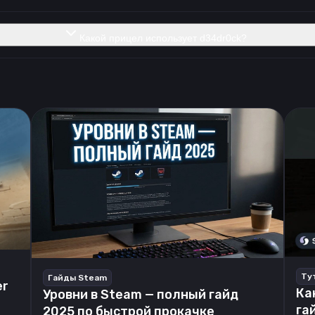
Какой прицел использует d34dr0ck?
Ту
Гайды Steam
er
Ка
Уровни в Steam — полный гайд
га
2025 по быстрой прокачке