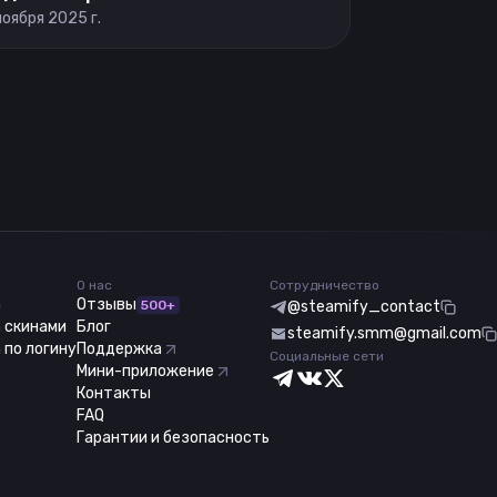
ноября 2025 г.
О нас
Сотрудничество
m
Отзывы
500+
@steamify_contact
 скинами
Блог
steamify.smm@gmail.com
 по логину
Поддержка
Социальные сети
Мини-приложение
Контакты
FAQ
Гарантии и безопасность