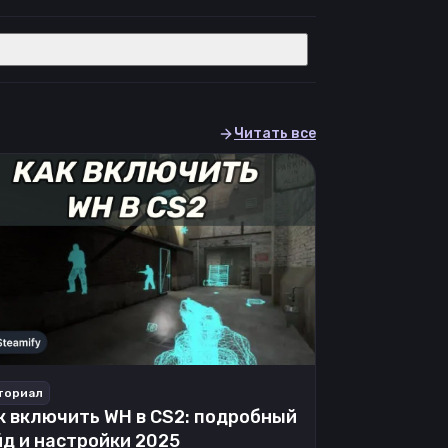
Читать все
ториал
к включить WH в CS2: подробный
йд и настройки 2025