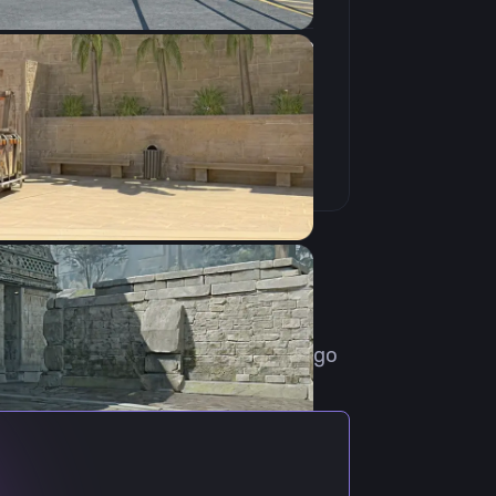
4:3
Растянутое
144Hz
 из России. Родился 20 сентября
все, с пабликов и матчмейкинга.
 им начались интересоваться
ademy. Скачать d34dr0ck cfg cs go