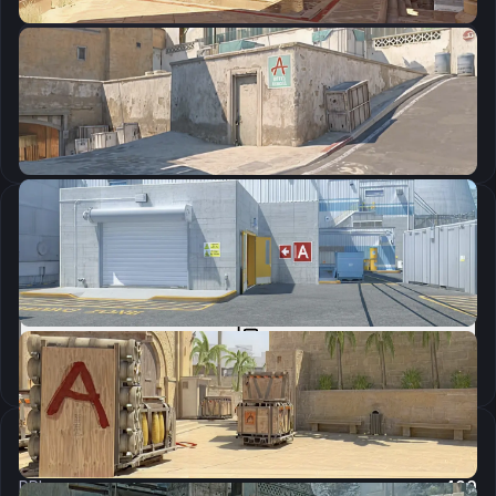
CSGO-TxPSJ-7ULQG-NksUn-UEk7z-63qRP
Скопировать
Параметры запуска
-freq 240 -novid -language english -console -tickrate 128 -nomicsettings +rate 786432
Скопировать
Настройки мыши
DPI:
400