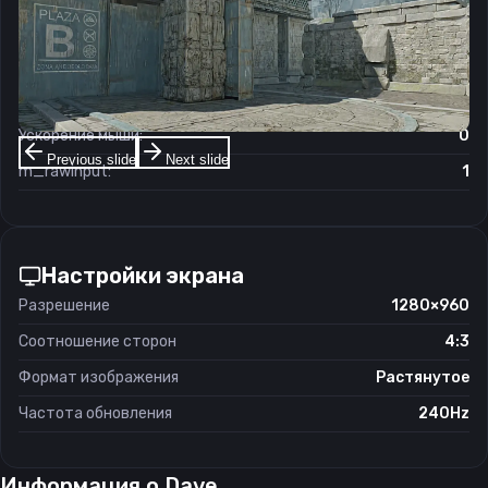
Чувствительность мыши в игре:
2.2
Чувствительность мыши в зуме:
1
Чувствительность мыши в Windows:
6/11
Ускорение мыши:
0
Previous slide
Next slide
m_rawinput:
1
Настройки экрана
Разрешение
1280×960
Соотношение сторон
4:3
Формат изображения
Растянутое
Частота обновления
240Hz
Информация о
Dave