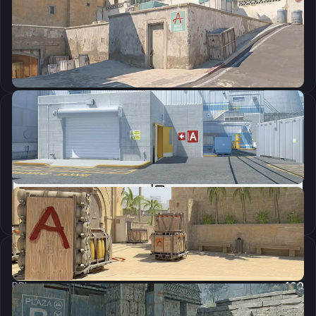
CSGO-pzOsG-obJCH-8xofb-X5a6P-nysyM
Скопировать
Параметры запуска
-novid -nojoy -freq 240 -tickrate 128
Скопировать
Настройки мыши
DPI:
400
Чувствительность мыши в игре:
1.8