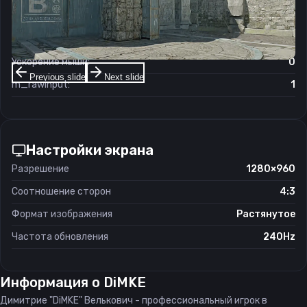
Чувствительность мыши в зуме:
1
Чувствительность мыши в Windows:
6/11
Ускорение мыши:
0
Previous slide
Next slide
m_rawinput:
1
Настройки экрана
Разрешение
1280×960
Соотношение сторон
4:3
Формат изображения
Растянутое
Частота обновления
240Hz
Информация о
DiMKE
Димитрие "DiMKE" Велькович - профессиональный игрок в