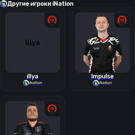
Другие игроки
iNation
illya
Impulse
iNation
iNation