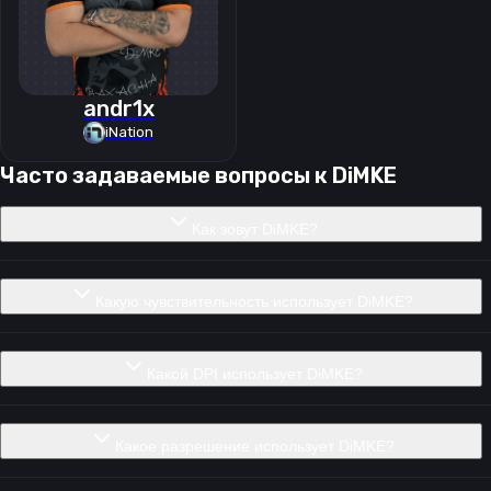
andr1x
iNation
Часто задаваемые вопросы к
DiMKE
Как зовут DiMKE?
Какую чувствительность использует DiMKE?
Какой DPI использует DiMKE?
Какое разрешение использует DiMKE?