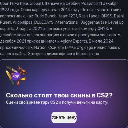
Counter-Strike: Global Offensive из Сербии. Родился 11 декабря
1993 года. Свою карьеру начал 2014 году. Он выступал в таких
коллективах, как: Rude Bunch, team1231, Resistance, DKISS, Bajini
Puleni, Akopalipsa, BLUEJAYS International, Juggernauts и Level Up
esports. 3 марта 2021 стал выступать за команду ONYX. В
декабре покинул организацию в связи с роспуском состава. 6
декабря 2021 присоединился к 4glory Esports. В июле 2024
присоединился к iNation. Скачать DiMKE cfg csgo можно лишь с
нашего сайта. Загрузка димке кфг ксго бесплатная.
Сколько стоят твои скины в CS2?
Оцени свой инвентарь CS2 и получи деньги на карту!
Узнать цену