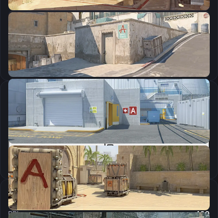
CSGO-xbvfk-92iJH-u8b2B-qnfz4-2PzfF
Скопировать
Параметры запуска
-novid -tickrate 128 -freq 240 -console -allow_third_party_software
Скопировать
Настройки мыши
DPI:
400