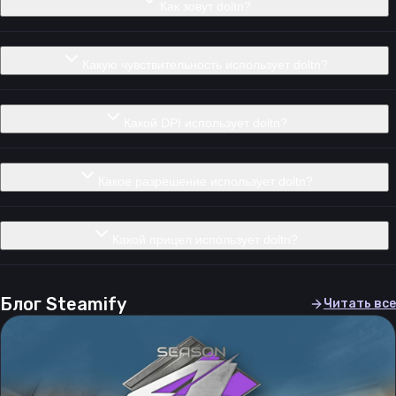
Как зовут doltn?
Какую чувствительность использует doltn?
Какой DPI использует doltn?
Какое разрешение использует doltn?
Какой прицел использует doltn?
Блог Steamify
Читать все