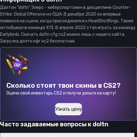
Далтон "doltn" Элерс - киберспортсмен в дисциплине Counter-
Strike: Global Offensive из США. В декабре 2020 он впервые
появился на сцене, когда присоединился к HeadShotKings. Также
он побывал в команде X13. В апреле 2022 стал играть за команду
Earlybirds. Скачать doltn cfg cs2 можно лишь с нашего сайта.
Загрузка долтн кфг кс2 бесплатная.
Сколько стоят твои скины в CS2?
Оцени свой инвентарь CS2 и получи деньги на карту!
Узнать цену
Часто задаваемые вопросы к
doltn