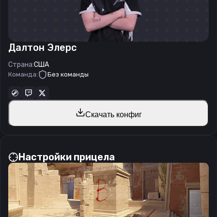
Далтон Элерс
Страна:
США
Команда:
Без команды
Скачать конфиг
Настройки прицела