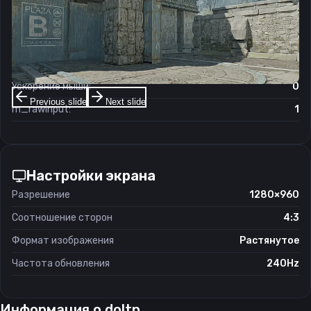
Чувствительность мыши в игре:
1.9
Чувствительность мыши в зуме:
1
Чувствительность мыши в Windows:
6/11
Ускорение мыши:
0
Previous slide
Next slide
m_rawinput:
1
Настройки экрана
Разрешение
1280×960
Соотношение сторон
4:3
Формат изображения
Растянутое
Частота обновления
240Hz
Информация о
doltn