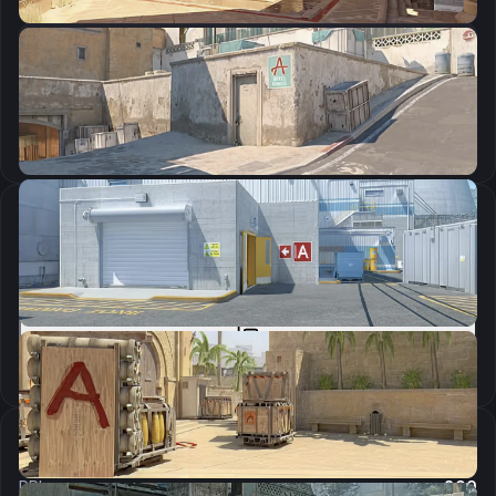
CSGO-Jhfkc-4UpR6-DJftC-VfGek-pL3ED
Скопировать
Параметры запуска
-freq 240 -console +mat_queue_mode 2
Скопировать
Настройки мыши
DPI:
800