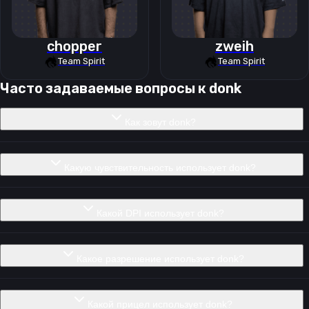
chopper
zweih
Team Spirit
Team Spirit
Часто задаваемые вопросы к
donk
Как зовут donk?
Какую чувствительность использует donk?
Какой DPI использует donk?
Какое разрешение использует donk?
Какой прицел использует donk?