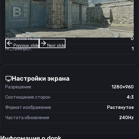
Чувствительность мыши в игре:
1.25
Чувствительность мыши в зуме:
1
Чувствительность мыши в Windows:
6/11
Ускорение мыши:
0
Previous slide
Next slide
m_rawinput:
1
Настройки экрана
Разрешение
1280×960
Соотношение сторон
4:3
Формат изображения
Растянутое
Частота обновления
240Hz
Информация о
donk