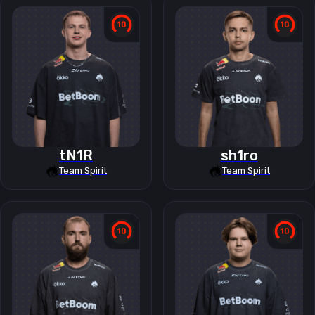
tN1R
sh1ro
Team Spirit
Team Spirit