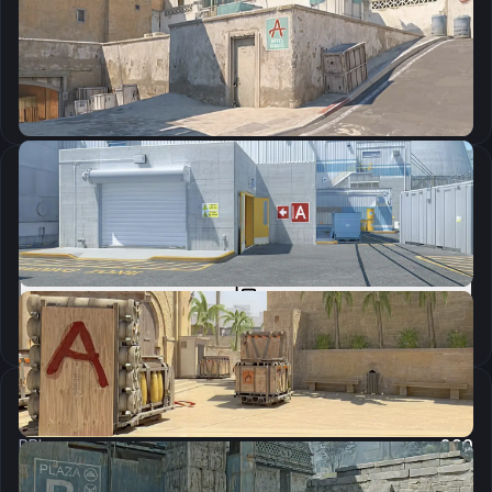
CSGO-n3p84-O6xBp-ZjD6V-XDdqB-9RQ3A
Скопировать
Параметры запуска
-freq 240 -novid -console -tickrate 128
Скопировать
Настройки мыши
DPI:
800
Чувствительность мыши в игре:
1.42