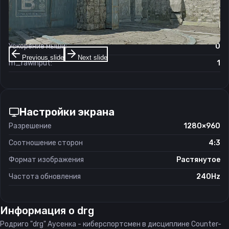
Чувствительность мыши в зуме:
1
Чувствительность мыши в Windows:
6/11
Ускорение мыши:
0
Previous slide
Next slide
m_rawinput:
1
Настройки экрана
Разрешение
1280×960
Соотношение сторон
4:3
Формат изображения
Растянутое
Частота обновления
240Hz
Информация о
drg
Родриго "drg" Аусенка - киберспортсмен в дисциплине Counter-