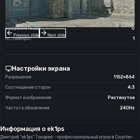
Чувствительность мыши в зуме:
1
Чувствительность мыши в Windows:
6/11
Ускорение мыши:
0
Previous slide
Next slide
m_rawinput:
1
Настройки экрана
Разрешение
1152×864
Соотношение сторон
4:3
Формат изображения
Растянутое
Частота обновления
240Hz
Информация о
ek1ps
Дмитрий "ek1ps" Токарев - профессиональный игрок в Counter-