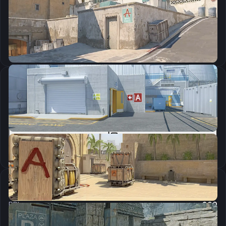
CSGO-wQ3YO-Bs4bn-Rrmxj-CTd8Z-POwLA
Скопировать
Параметры запуска
-novid -tickrate 128 -untrusted +clientport 27015
Скопировать
Настройки мыши
DPI:
800
Чувствительность мыши в игре:
1.05