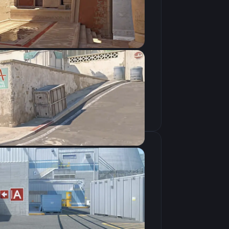
Скопировать
крана
1280×960
4:3
Растянутое
360Hz