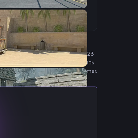
одилась 27 мая 2004 года. Свою
 Evil Geniuses Gold. В феврале 2023
 TSM Shimmer. 3 октября вернулась
25 года перешла в команду Shimmer.