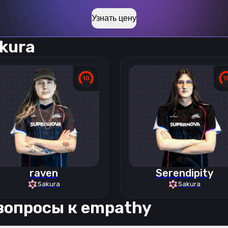
Узнать цену
kura
raven
Serendipity
Sakura
Sakura
вопросы к
empathy