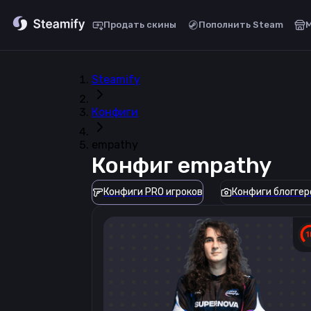
Продать скины
Пополнить Steam
Steamify
Конфиги
empathy
Конфиг
empathy
Конфиги PRO игроков
Конфиги блоггер