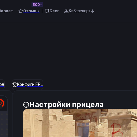
500+
Маркет
Отзывы
Блог
Киберспорт
ов
Конфиги FPL
Настройки прицела