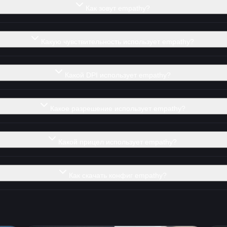
Как зовут empathy?
Какую чувствительность использует empathy?
Какой DPI использует empathy?
Какое разрешение использует empathy?
Какой прицел использует empathy?
Как скачать конфиг empathy?