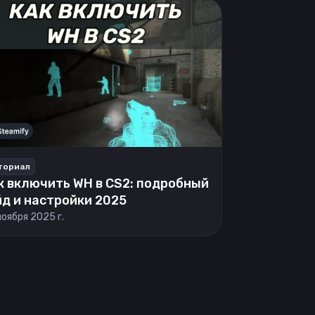
ториал
к включить WH в CS2: подробный
йд и настройки 2025
ноября 2025 г.