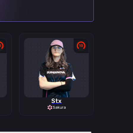
Stx
Sakura