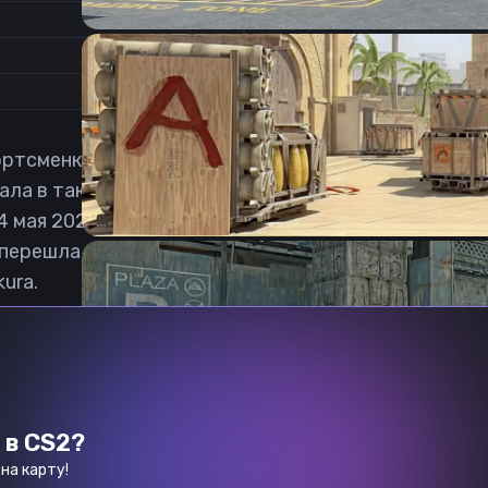
0
1
ртсменка в дисциплине Counter-Strike 2 из США. Р
а в таких коллективах, как: New Threat, Sacrifice и
24 мая 2024 продолжили выступления в коллективе
 перешла в команду Supernova Comets. 9 августа 20
ura.
 в CS2?
на карту!
Previous slide
Next slide