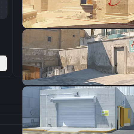
CSGO-kduva-ZosMM-Ga3nt-P46xF-zPFuA
Настройки э
3200
Разрешение
0.21
Соотношение сторон
1.5
Формат изображения
6/11
Частота обновления