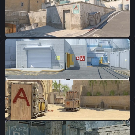
CSGO-eP9ZM-6xCFy-748cZ-GyKv9-48xDK
Скопировать
Параметры запуска
-novid -freq 240 -console -tickrate 128 +cl_cmdrate 128+cl_cmdrate 128 +cl_updaterate 128 -refresh 240
Скопировать
Настройки мыши
DPI:
400
Чувствительность мыши в игре:
1.9