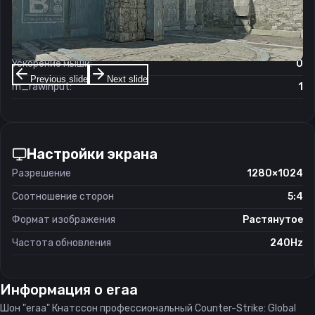
Чувствительность мыши в зуме:
1
Чувствительность мыши в Windows:
6/11
Ускорение мыши:
0
Previous slide
Next slide
m_rawinput:
1
Настройки экрана
Разрешение
1280×1024
Соотношение сторон
5:4
Формат изображения
Растянутое
Частота обновления
240Hz
Информация о
eraa
Шон "eraa" Кнатссон профессиональный Counter-Strike: Global