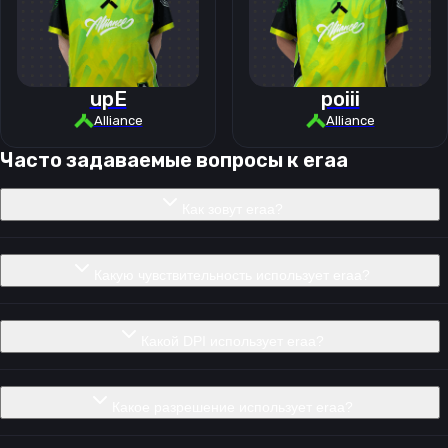
upE
poiii
Alliance
Alliance
Часто задаваемые вопросы к
eraa
Как зовут eraa?
Какую чувствительность использует eraa?
Какой DPI использует eraa?
Какое разрешение использует eraa?