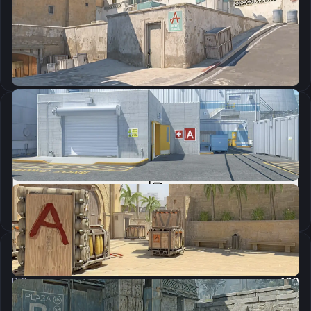
CSGO-zc3qq-aCoyo-rMJEc-q7QD9-8w5qB
Скопировать
Параметры запуска
cl_crosshairalpha "200";cl_crosshaircolor "1";cl_crosshairdot "0";cl_crosshair_t "0";cl_crosshairgap "-2";cl_crosshairsize "3";cl_crosshairstyle "6";cl_crosshairusealpha "1";cl_crosshairthickness "0.5";cl_crosshair_outlinethickness "0";cl_crosshair_drawoutline "0";
Скопировать
Настройки мыши
DPI:
400
Чувствительность мыши в игре:
2