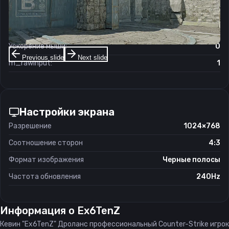
Чувствительность мыши в зуме:
1
Чувствительность мыши в Windows:
6/11
Ускорение мыши:
0
Previous slide
Next slide
m_rawinput:
1
Настройки экрана
Разрешение
1024×768
Соотношение сторон
4:3
Формат изображения
Черные полосы
Частота обновления
240Hz
Информация о
Ex6TenZ
Кевин "Ex6TenZ" Дроланс профессиональный Counter-Strike игрок