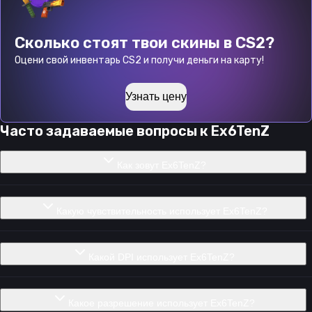
Сколько стоят твои скины в CS2?
Оцени свой инвентарь CS2 и получи деньги на карту!
Узнать цену
Часто задаваемые вопросы к
Ex6TenZ
Как зовут Ex6TenZ?
Какую чувствительность использует Ex6TenZ?
Какой DPI использует Ex6TenZ?
Какое разрешение использует Ex6TenZ?