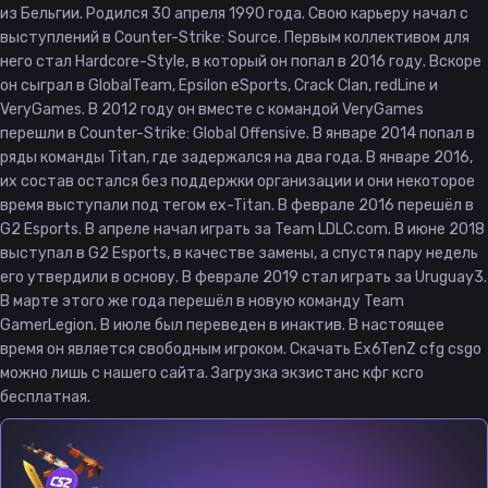
из Бельгии. Родился 30 апреля 1990 года. Свою карьеру начал с
выступлений в Counter-Strike: Source. Первым коллективом для
него стал Hardcore-Style, в который он попал в 2016 году. Вскоре
он сыграл в GlobalTeam, Epsilon eSports, Crack Clan, redLine и
VeryGames. В 2012 году он вместе с командой VeryGames
перешли в Counter-Strike: Global Offensive. В январе 2014 попал в
ряды команды Titan, где задержался на два года. В январе 2016,
их состав остался без поддержки организации и они некоторое
время выступали под тегом ex-Titan. В феврале 2016 перешёл в
G2 Esports. В апреле начал играть за Team LDLC.com. В июне 2018
выступал в G2 Esports, в качестве замены, а спустя пару недель
его утвердили в основу. В феврале 2019 стал играть за Uruguay3.
В марте этого же года перешёл в новую команду Team
GamerLegion. В июле был переведен в инактив. В настоящее
время он является свободным игроком. Скачать Ex6TenZ cfg csgo
можно лишь с нашего сайта. Загрузка экзистанс кфг ксго
бесплатная.