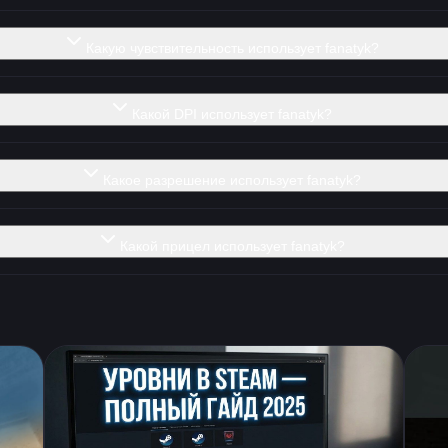
Какую чувствительность использует fanatyk?
Какой DPI использует fanatyk?
Какое разрешение использует fanatyk?
Какой прицел использует fanatyk?