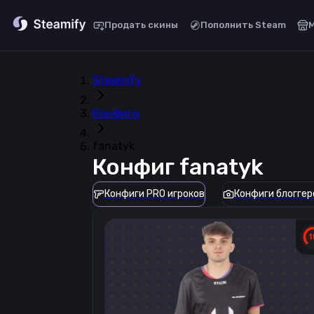
Продать скины
Пополнить Steam
Steamify
Конфиги
fanatyk
Конфиг
fanatyk
Конфиги PRO игроков
Конфиги блоггер