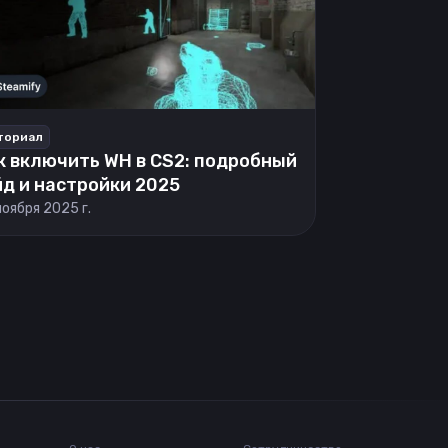
ториал
к включить WH в CS2: подробный
йд и настройки 2025
ноября 2025 г.