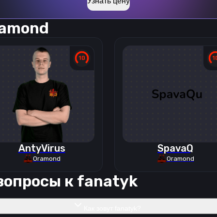
Узнать цену
amond
AntyVirus
SpavaQ
Oramond
Oramond
вопросы к
fanatyk
Как зовут fanatyk?