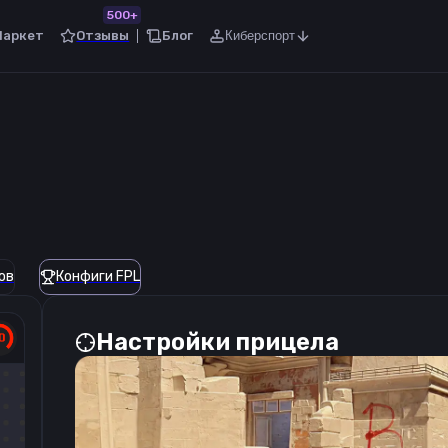
500+
Маркет
Отзывы
Блог
Киберспорт
ов
Конфиги FPL
Настройки прицела