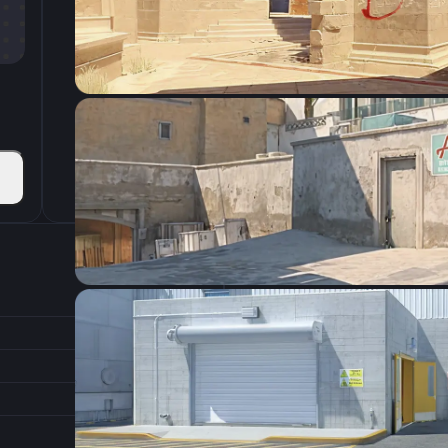
CSGO-Xu7jD-Q8hte-wC6jj-eYmth-mRFuA
Настройки э
800
Разрешение
1.08
Соотношение сторон
1
Формат изображения
6/11
Частота обновления
0