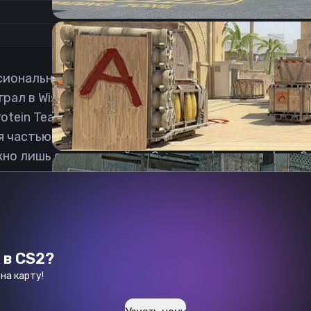
1
иональный игрок в Counter-Strike: Global Offensiv
грал в Wisla Krakow. Позже он попал в коллектив M
rotein Team). 20 июля 2021 стал играть в AVEZ. 23
ся частью команды M1, в которой ранее уже выступ
жно лишь с нашего сайта. Загрузка фанатик кфг кс2
 в CS2?
на карту!
Previous slide
Next slide