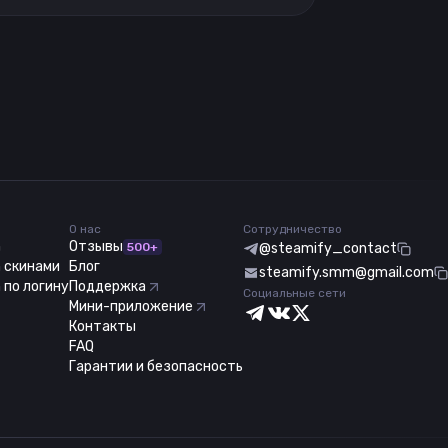
О нас
Сотрудничество
m
Отзывы
500+
@steamify_contact
 скинами
Блог
steamify.smm@gmail.com
 по логину
Поддержка
Социальные сети
Мини-приложение
Контакты
FAQ
Гарантии и безопасность