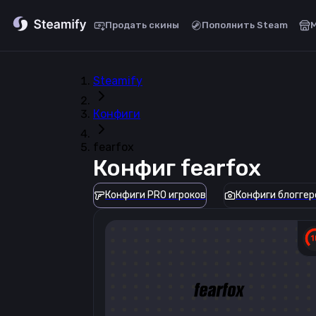
Продать скины
Пополнить Steam
Steamify
Конфиги
fearfox
Конфиг
fearfox
Конфиги PRO игроков
Конфиги блоггер