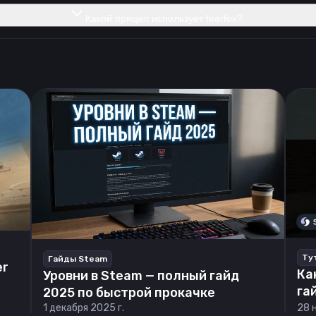
Какой прицел использует fearfox?
Ту
Гайды Steam
er
Ка
Уровни в Steam — полный гайд
га
2025 по быстрой прокачке
1 декабря 2025 г.
28 