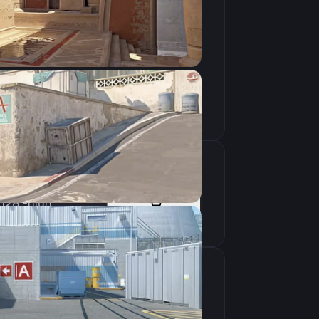
Скопировать
 128 -high
Скопировать
крана
1280×960