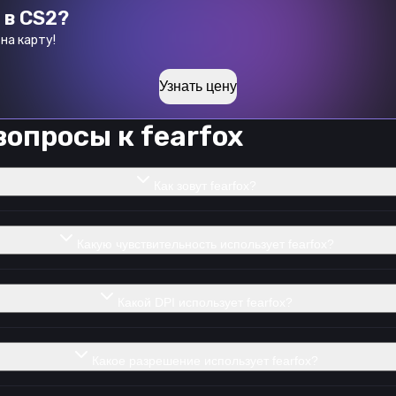
 в CS2?
на карту!
Узнать цену
вопросы к
fearfox
Как зовут fearfox?
Какую чувствительность использует fearfox?
Какой DPI использует fearfox?
Какое разрешение использует fearfox?