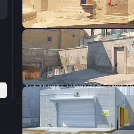
CSGO-wQ3YO-Bs4bn-Rrmxj-CTd8Z-POwLA
Параметры запуска
-tickrate 128 +cl_cmdrate 128 +cl_updaterate
Настройки э
1600
Разрешение