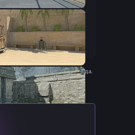
4:3
Растянутое
240Hz
 России. Родился 25 июня 2003 года.
R5, ZePugGodZ, Dracarys, 2BYL9 и
ь с нашего сайта. Загрузка