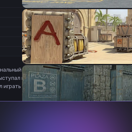
0.55
Соотношение сторон
1
Формат изображения
6/11
Частота обновления
0
1
альный игрок в Counter-Strike: Global Offensive из
Выступал в таких коллективах, как: aimg0d, PUGSTA
л играть в zxc. Скачать fearfox cfg csgo можно лиш
Previous slide
Next slide