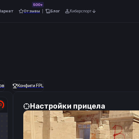
500+
Маркет
Отзывы
Блог
Киберспорт
ов
Конфиги FPL
Настройки прицела