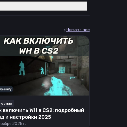
Читать все
ториал
к включить WH в CS2: подробный
йд и настройки 2025
ноября 2025 г.