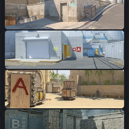
Скопировать
Настройки мыши
DPI:
800
Чувствительность мыши в игре:
2.2
Чувствительность мыши в зуме:
1
Чувствительность мыши в Windows:
6/11
Ускорение мыши:
0
m_rawinput:
1
Настройки экрана