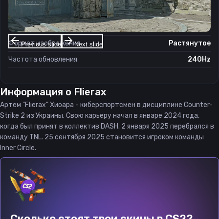
Разрешение
1280×1024
Соотношение сторон
5:4
Формат изображения
Растянутое
Previous slide
Next slide
Частота обновления
240Hz
Информация о
Flierax
Артем "Flierax" Хиоара - киберспортсмен в дисциплине Counter-
Strike 2 из Украины. Свою карьеру начал в январе 2024 года,
когда был принят в коллектив DASH. 2 января 2025 перебрался в
команду TNL. 25 сентября 2025 становится игроком команды
Inner Circle.
Сколько стоят твои скины в CS2?