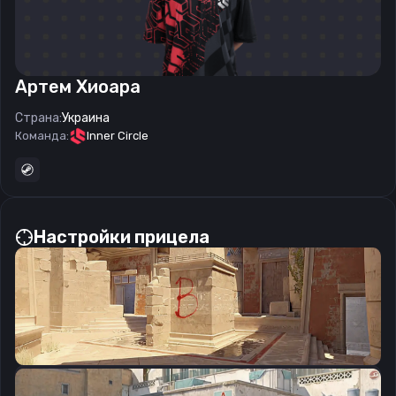
Артем Хиоара
Страна:
Украина
Команда:
Inner Circle
Настройки прицела
CSGO-pDVSj-NYBJS-Q4oPy-xOuha-RMQNN