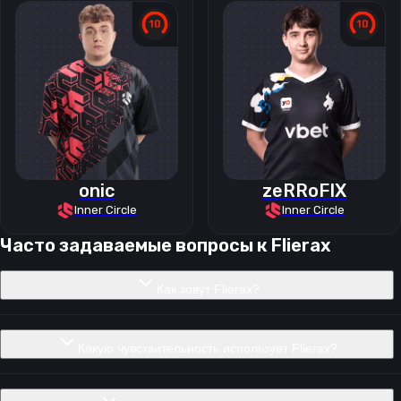
onic
zeRRoFIX
Inner Circle
Inner Circle
Часто задаваемые вопросы к
Flierax
Как зовут Flierax?
Какую чувствительность использует Flierax?