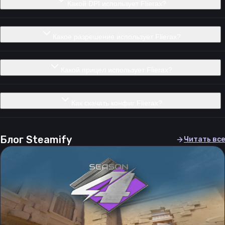
Какой DPI использует Flierax?
Какое разрешение использует Flierax?
Какой прицел использует Flierax?
Как скачать конфиг Flierax?
Блог Steamify
Читать все