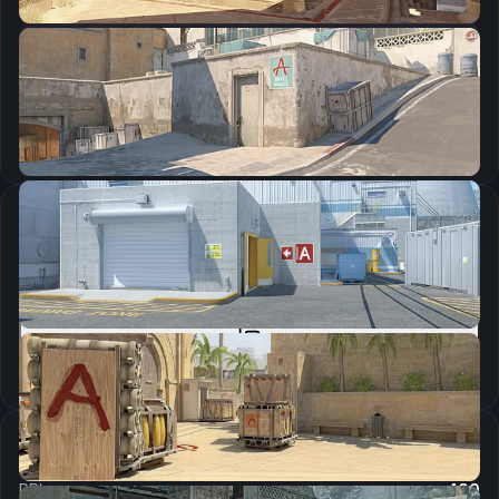
CSGO-uYxMq-pKccr-7NpPN-atpbL-HLAfD
Скопировать
Параметры запуска
-tickrate 128 -novid -freq 280 +fps_max 400 +cl_interp_ratio 1 +mat_queue_mode 2 +clientport 27015 -allow_third_party_software
Скопировать
Настройки мыши
DPI:
400