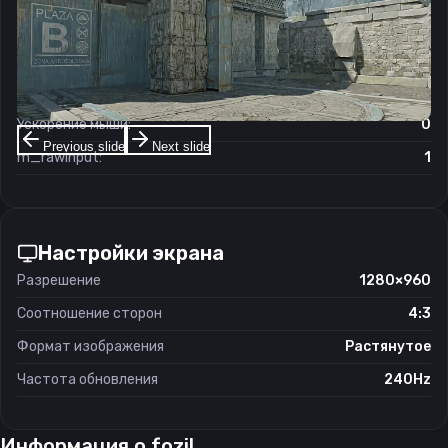
Чувствительность мыши в игре:
2.2
Чувствительность мыши в зуме:
1
Чувствительность мыши в Windows:
6/11
Ускорение мыши:
0
Previous slide
Next slide
m_rawinput:
1
Настройки экрана
Разрешение
1280×960
Соотношение сторон
4:3
Формат изображения
Растянутое
Частота обновления
240Hz
Информация о
fozil