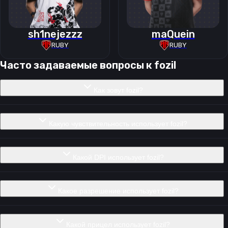
sh1nejezzz
maQuein
RUBY
RUBY
Часто задаваемые вопросы к
fozil
Как зовут fozil?
Какую чувствительность использует fozil?
Какой DPI использует fozil?
Какое разрешение использует fozil?
Какой прицел использует fozil?