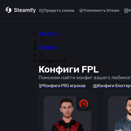
Продать скины
Пополнить Steam
Steamify
Конфиги
Конфиги FPL
Конфиги FPL
Поможем найти конфиг вашего любимог
Конфиги PRO игроков
Конфиги блоггер