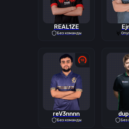
REAL1ZE
Ej
Без команды
Ony
reV3nnnn
dup
Без команды
Без