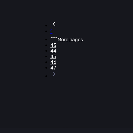
1
More pages
43
44
45
46
47