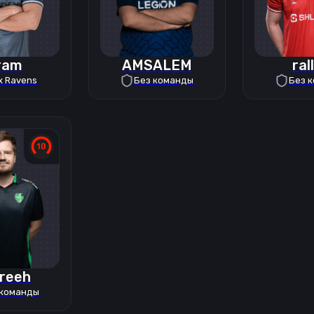
ram
AMSALEM
ral
x Ravens
Без команды
Без 
reeh
 команды