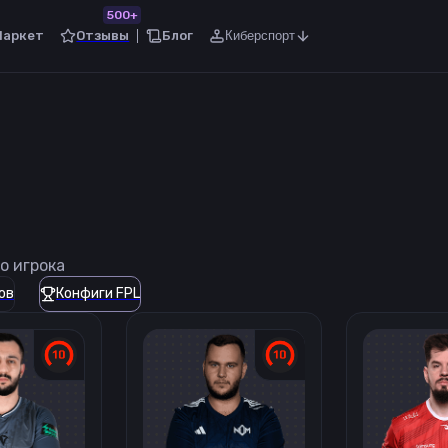
500+
Маркет
Отзывы
Блог
Киберспорт
о игрока
ов
Конфиги FPL