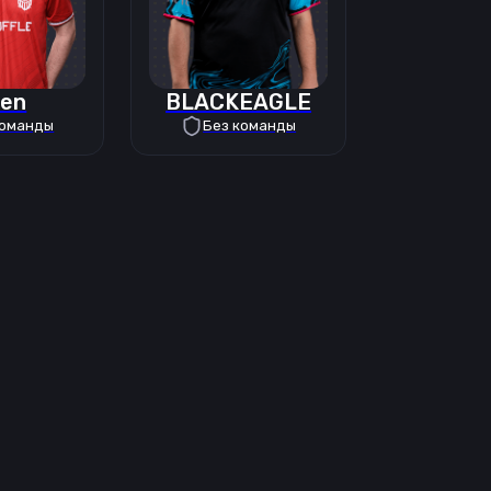
len
BLACKEAGLE
команды
Без команды