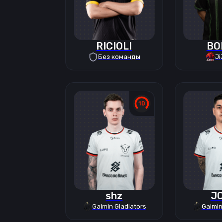
RICIOLI
BO
Без команды
Ji
shz
J
Gaimin Gladiators
Gaimin