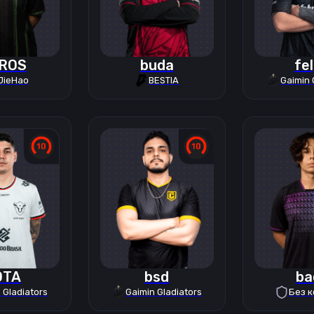
ROS
buda
fe
JieHao
BESTIA
Gaimin 
OTA
bsd
ba
 Gladiators
Gaimin Gladiators
Без 