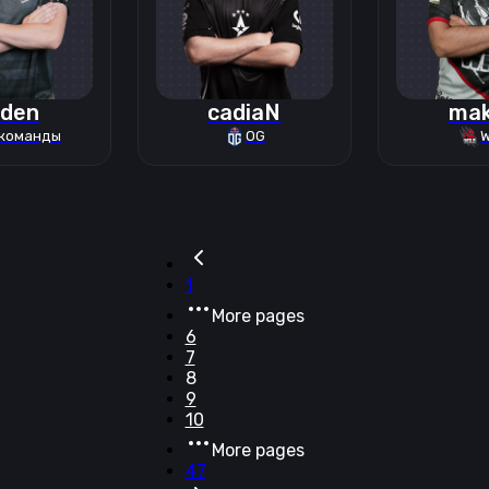
den
cadiaN
mak
 команды
OG
W
1
More pages
6
7
8
9
10
More pages
47