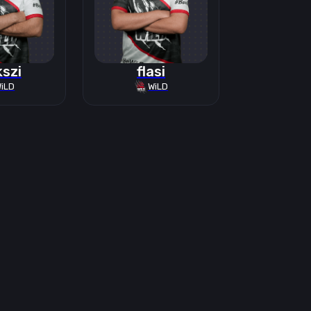
szi
flasi
iLD
WiLD