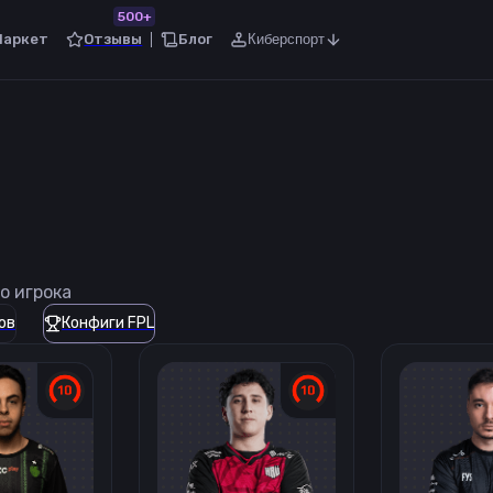
500+
Маркет
Отзывы
Блог
Киберспорт
о игрока
ов
Конфиги FPL