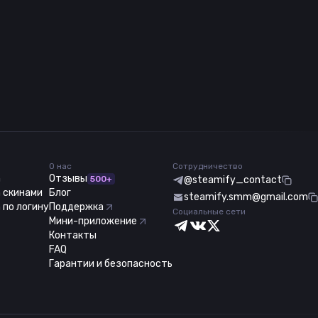
О нас
Сотрудничество
m
Отзывы
500+
@steamify_contact
 скинами
Блог
steamify.smm@gmail.com
 по логину
Поддержка
Социальные сети
Мини-приложение
Контакты
FAQ
Гарантии и безопасность