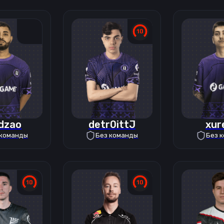
dzao
detr0ittJ
xur
 команды
Без команды
Без 