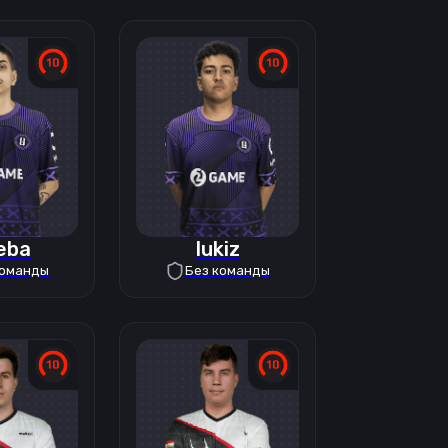
eba
lukiz
команды
Без команды