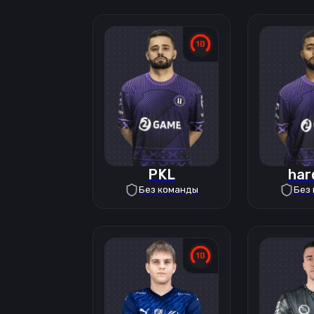
PKL
har
Без команды
Без