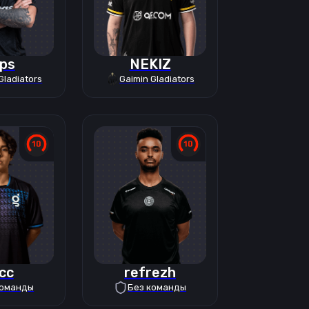
lps
NEKIZ
Gladiators
Gaimin Gladiators
cc
refrezh
команды
Без команды