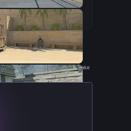
пакистано-ливанского
 Летом 2022 оформил переход в
спортивной организации REIGN, в
густа 2023 перешёл в команду Take
ся частью команды Phoenix.