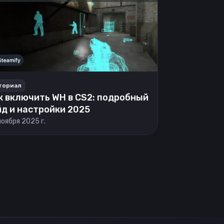
ториал
к включить WH в CS2: подробный
йд и настройки 2025
ноября 2025 г.