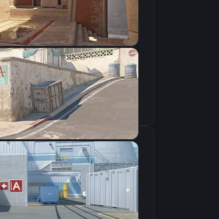
Скопировать
крана
1280×960
4:3
Растянутое
240Hz