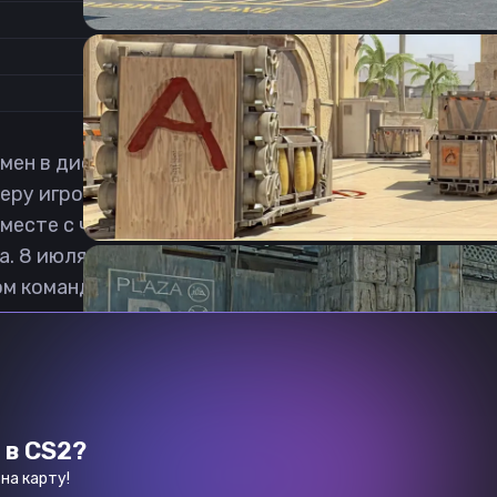
0
1
ен в дисциплине Counter-Strike: Global Offensive 
ру игрока в 2020 году, в составе коллектива Hc.
в вместе с частью ростера перешел в ростер кибер
. 8 июля 2023 начал играть за команду OMiT. 14 ав
ом команды Chicken Coop. 8 октября 2025 становит
 в CS2?
на карту!
Previous slide
Next slide