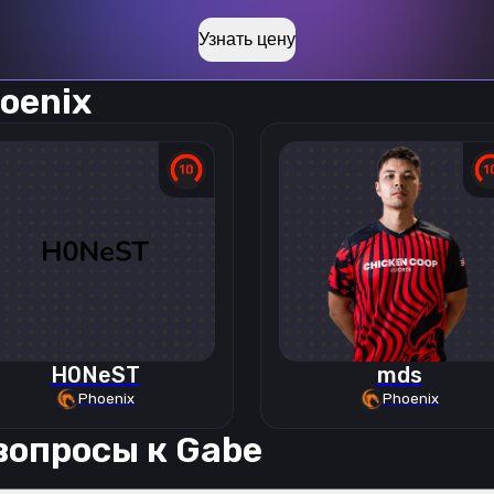
Узнать цену
oenix
H0NeST
mds
Phoenix
Phoenix
вопросы к
Gabe