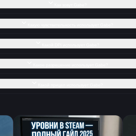
Как зовут Gabe?
Какую чувствительность использует Gabe?
Какой DPI использует Gabe?
Какое разрешение использует Gabe?
Какой прицел использует Gabe?