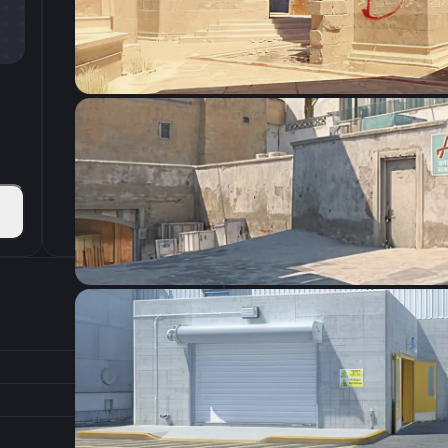
CSGO-9ocFR-yJDuQ-VenJc-fiqpM-JvjjD
Настройки э
400
Разрешение
1.5
Соотношение сторон
1
Формат изображения
6/11
Частота обновления