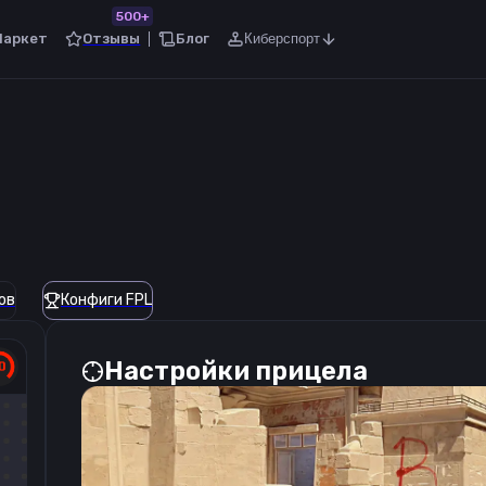
500+
Маркет
Отзывы
Блог
Киберспорт
ов
Конфиги FPL
Настройки прицела