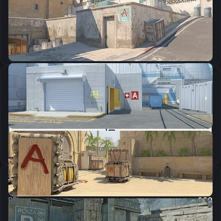
CSGO-vD4Eq-PXZ4M-UQMm7-KKu6o-LO6ZJ
Скопировать
Параметры запуска
-console -freq 240 -tickrate 128
Скопировать
Настройки мыши
DPI:
800
Чувствительность мыши в игре:
2.5