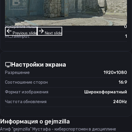
Чувствительность мыши в зуме:
1.2
Чувствительность мыши в Windows:
6/11
Ускорение мыши:
0
Previous slide
Next slide
m_rawinput:
1
Настройки экрана
Разрешение
1920×1080
Соотношение сторон
16:9
Формат изображения
Широкоформатный
Частота обновления
240Hz
Информация о
gejmzilla
Атиф "gejmzilla" Мустафа - киберспортсмен в дисциплине