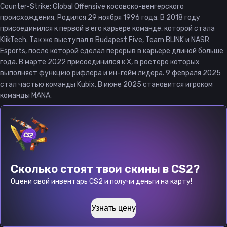
Counter-Strike: Global Offensive косовско-венгерского
происхождения. Родился 29 ноября 1996 года. В 2018 году
присоединился к первой в его карьере команде, которой стала
KlikTech. Так же выступал в Budapest Five, Team BLINK и NASR
Esports, после которой сделал перерыв в карьере длиной больше
года. В марте 2022 присоединился к X, в ростере которых
выполняет функцию рифлера и ин-гейм лидера. 9 февраля 2025
стал частью команды Kubix. В июне 2025 становится игроком
команды MANA.
Сколько стоят твои скины в CS2?
Оцени свой инвентарь CS2 и получи деньги на карту!
Узнать цену