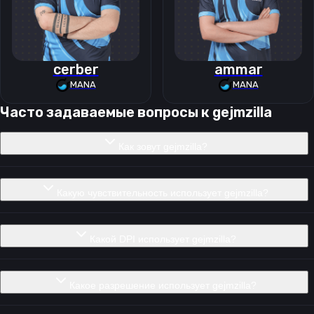
cerber
ammar
MANA
MANA
Часто задаваемые вопросы к
gejmzilla
Как зовут gejmzilla?
Какую чувствительность использует gejmzilla?
Какой DPI использует gejmzilla?
Какое разрешение использует gejmzilla?