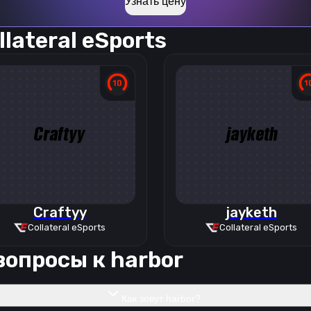
Узнать цену
llateral eSports
Craftyy
jayketh
Collateral eSports
Collateral eSports
вопросы к
harbor
Как зовут harbor?