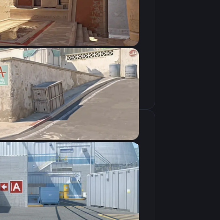
Скопировать
крана
1280×960
4:3
Растянутое
240Hz