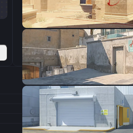
CSGO-E3ixS-5BcHa-RSzDO-H4ip6-899zP
Настройки э
400
Разрешение
1.51
Соотношение сторон
1
Формат изображения
6/11
Частота обновления
0