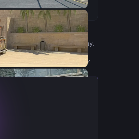
 из Австралии. На любительском
нение к миксу domilk в 2021 году.
нтракт с киберспортивной
 выполняет роль ин-гейм лидера и
ная.