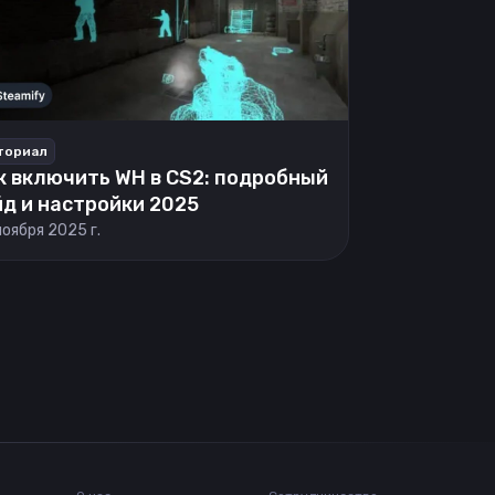
ториал
к включить WH в CS2: подробный
йд и настройки 2025
ноября 2025 г.