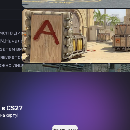
1
мен в дисциплине Counter-Strike: Global Offensive
N.Началом карьеры для Алекса послужило присоеди
а затем вместе с остальным ростером подписал ко
де является самым опытным и возрастным игроком и
ожно лишь у нас. Загрузка харбор кфг ксго бесплат
 в CS2?
на карту!
Previous slide
Next slide