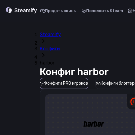
Продать скины
Пополнить Steam
Steamify
Конфиги
harbor
Конфиг
harbor
Конфиги PRO игроков
Конфиги блоггер