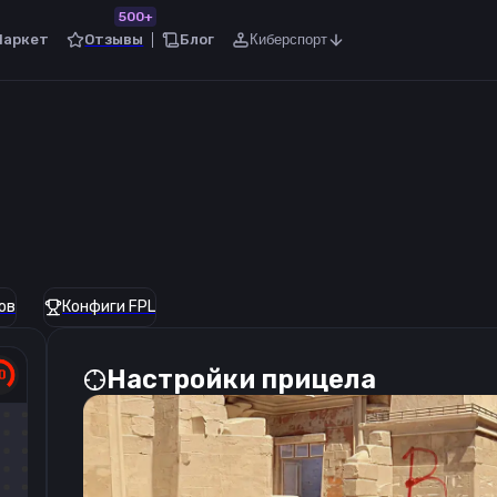
500+
Маркет
Отзывы
Блог
Киберспорт
ов
Конфиги FPL
Настройки прицела