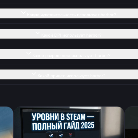
Какую чувствительность использует harbor?
Какой DPI использует harbor?
Какое разрешение использует harbor?
Какой прицел использует harbor?