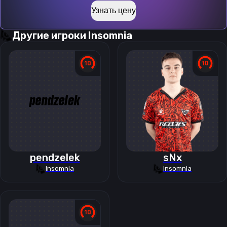
Узнать цену
Другие игроки
Insomnia
pendzelek
sNx
Insomnia
Insomnia