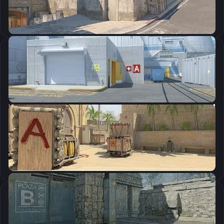
Скопировать
Настройки мыши
DPI:
800
Чувствительность мыши в игре:
1.9
Чувствительность мыши в зуме:
1
Чувствительность мыши в Windows:
6/11
Ускорение мыши:
0
m_rawinput:
1
Настройки экрана
Разрешение
1280×960