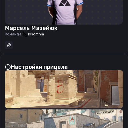
Марсель Мазейюк
Команда:
Insomnia
Настройки прицела
CSGO-5hZAk-rmq3H-noSjq-Ga9qy-Z4OtQ