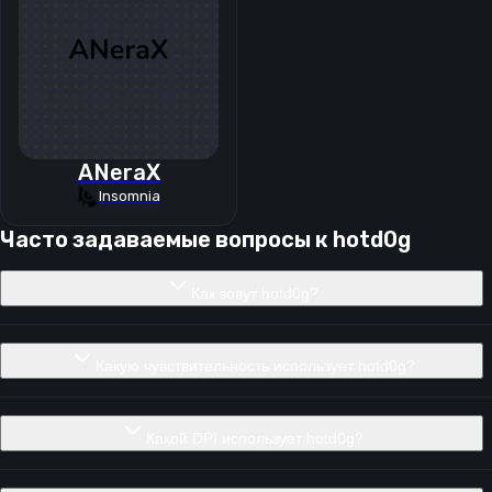
ANeraX
Insomnia
Часто задаваемые вопросы к
hotd0g
Как зовут hotd0g?
Какую чувствительность использует hotd0g?
Какой DPI использует hotd0g?