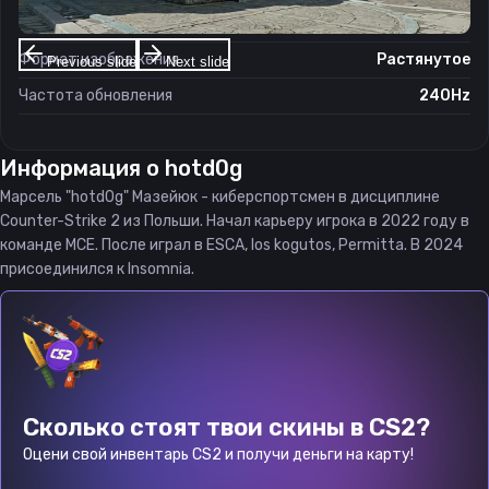
Соотношение сторон
4:3
Формат изображения
Растянутое
Previous slide
Next slide
Частота обновления
240Hz
Информация о
hotd0g
Марсель "hotd0g" Мазейюк - киберспортсмен в дисциплине
Counter-Strike 2 из Польши. Начал карьеру игрока в 2022 году в
команде MCE. После играл в ESCA, los kogutos, Permitta. В 2024
присоединился к Insomnia.
Сколько стоят твои скины в CS2?
Оцени свой инвентарь CS2 и получи деньги на карту!