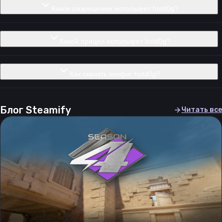
Какое разрешение использует hotd0g?
Какой прицел использует hotd0g?
Как скачать конфиг hotd0g?
Блог Steamify
Читать все