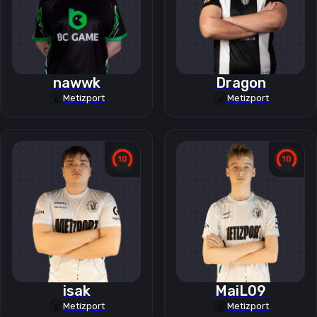
nawwk
Dragon
Metizport
Metizport
isak
MaiL09
Metizport
Metizport