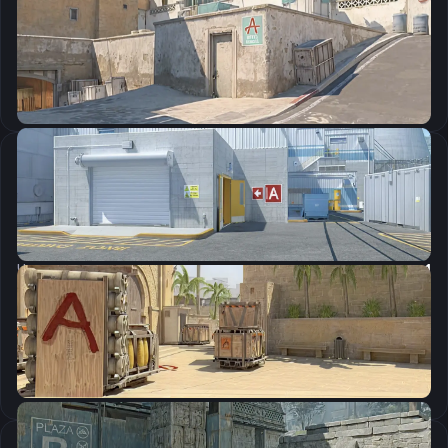
CSGO-66eiw-cdpSD-PBpkJ-b7rLR-dmmHB
Скопировать
Настройки мыши
DPI:
400
Чувствительность мыши в игре:
1.8
Чувствительность мыши в зуме:
1
Чувствительность мыши в Windows:
6/11
Ускорение мыши:
0
m_rawinput:
1