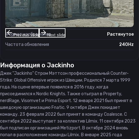
Настройки экрана
Разрешение
1280×1024
Соотношение сторон
4:3
Формат изображения
Растянутое
Previous slide
Next slide
Частота обновления
240Hz
Информация о
Jackinho
Джек "Jackinho" Стром Мэттсон профессиональный Counter-
Strike: Global Offensive игрок из Швеции. Родился 7 марта 1999
года. На сцене впервые появился в 2016 году, когда
присоединился к Nordic Knights. Также отыграл в Property,
nerdRage, Visomvet и Prima Esport. 12 января 2021 был принят в
шведскую организацию Fnatic. 9 октября Джек покидает
команду. 23 февраля 2022 был принят в команду Coalesce. С
сентября 2022 выступает за коллектив Lilmix. 11 сентября 2023
был подписан организацией Metizport. В октябре 2024 вновь
попал в расположение команды Lilmix. В январе 2025 года