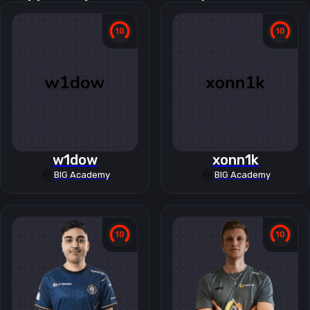
w1dow
xonn1k
BIG Academy
BIG Academy