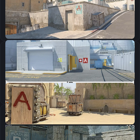
CSGO-k5aGx-DJWrV-E5UyA-XT49M-LtDmQ
Скопировать
Параметры запуска
-freq 240 -novid -tickrate 128 +rate 786432 -high
Скопировать
Настройки мыши
DPI:
400
Чувствительность мыши в игре:
1.9