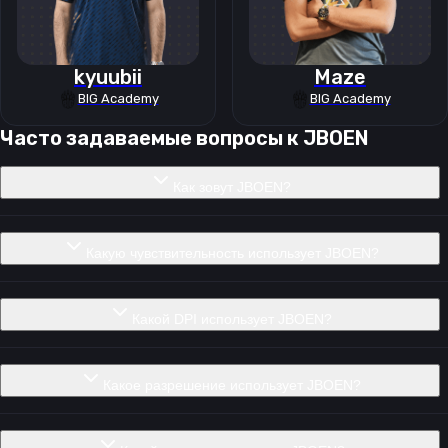
kyuubii
Maze
BIG Academy
BIG Academy
Часто задаваемые вопросы к
JBOEN
Как зовут JBOEN?
Какую чувствительность использует JBOEN?
Какой DPI использует JBOEN?
Какое разрешение использует JBOEN?