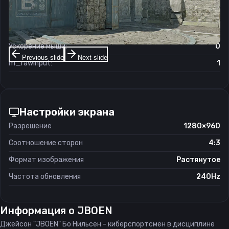
Чувствительность мыши в зуме:
1
Чувствительность мыши в Windows:
6/11
Ускорение мыши:
0
Previous slide
Next slide
m_rawinput:
1
Настройки экрана
Разрешение
1280×960
Соотношение сторон
4:3
Формат изображения
Растянутое
Частота обновления
240Hz
Информация о
JBOEN
Джейсон "JBOEN" Бо Нильсен - киберспортсмен в дисциплине