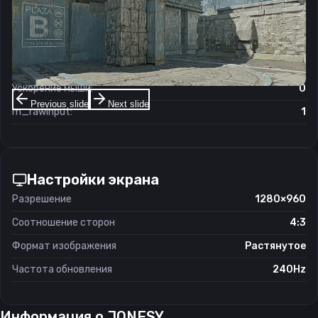
Чувствительность мыши в игре:
1.1
Чувствительность мыши в зуме:
1
Чувствительность мыши в Windows:
6/11
Ускорение мыши:
0
Previous slide
Next slide
m_rawinput:
1
Настройки экрана
Разрешение
1280×960
Соотношение сторон
4:3
Формат изображения
Растянутое
Частота обновления
240Hz
Информация о
JONESY