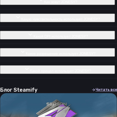
Как зовут JONESY?
Какую чувствительность использует JONESY?
Какой DPI использует JONESY?
Какое разрешение использует JONESY?
Какой прицел использует JONESY?
Блог Steamify
Читать все