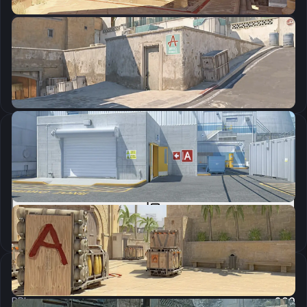
CSGO-OAKS9-rB6L6-o4WRN-Dd2qb-aDtdA
Скопировать
Параметры запуска
cl_crosshairalpha "255";cl_crosshaircolor "1";cl_crosshairdot "0";cl_crosshairgap "-1.5";cl_crosshairsize "2";cl_crosshairstyle "4";cl_crosshairthickness "0";cl_crosshair_outlinethickness "0";cl_crosshair_drawoutline "0";
Скопировать
Настройки мыши
DPI:
800